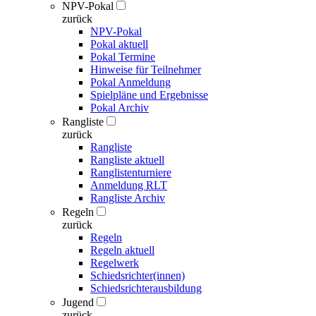
NPV-Pokal
zurück
NPV-Pokal
Pokal aktuell
Pokal Termine
Hinweise für Teilnehmer
Pokal Anmeldung
Spielpläne und Ergebnisse
Pokal Archiv
Rangliste
zurück
Rangliste
Rangliste aktuell
Ranglistenturniere
Anmeldung RLT
Rangliste Archiv
Regeln
zurück
Regeln
Regeln aktuell
Regelwerk
Schiedsrichter(innen)
Schiedsrichterausbildung
Jugend
zurück