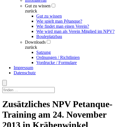
Infomaterial
Gut zu wissen
zurück
Gut zu wissen
Wie spielt man Pétanque?
Wie findet man einen Verein?
Wie wird man als Verein Mitglied im NPV?
Bouleplatzbau
Downloads
zurück
Satzung
Ordnungen / Richtlinien
Vordrucke / Formulare
Impressum
Datenschutz
Skip
Zusätzliches NPV Petanque-
to
content
Training am 24. November
2013 in Krähenwinkel