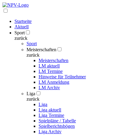
Startseite
Aktuell
Sport
zurück
Sport
Meisterschaften
zurück
Meisterschaften
LM aktuell
LM Termine
Hinweise für Teilnehmer
LM Anmeldung
LM Archiv
Liga
zurück
Liga
Liga aktuell
Liga Termine
Spielpläne / Tabelle
Spielberichtsbögen
Liga Archiv