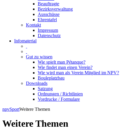
Beauftragte
Bezirksverwaltung
Ausschüsse
Ehrentafel
Kontakt
Impressum
Datenschutz
Infomaterial
Gut zu wissen
Wie spielt man Pétanque?
Wie findet man einen Verein?
Wie wird man als Verein Mitglied im NPV?
Bouleplatzbau
Downloads
Satzung
Ordnungen / Richtlinien
Vordrucke / Formulare
Skip
npv
Sport
Weitere Themen
to
content
Weitere Themen