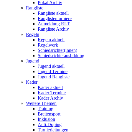
Pokal Archiv
Rangliste
Rangliste aktuell
Ranglistenturniere
Anmeldung RLT
Rangliste Archiv
Regeln
Regeln aktuell
Regelwerk
Schiedsrichter(innen)
Schiedsrichterausbildung
Jugend
Jugend aktuell
Jugend Termine
Jugend Rangliste
Kader
Kader aktuell
Kader Termine
Kader Archiv
Weitere Themen
Training
Breitensport
Inklusion
Anti-Doping
Turnierleitungen