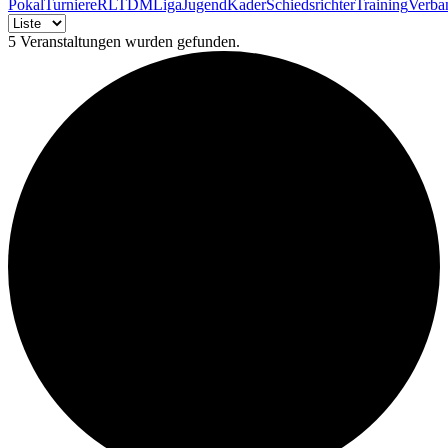
Pokal
Turniere
RLT
DM
Liga
Jugend
Kader
Schiedsrichter
Training
Verba
5 Veranstaltungen wurden gefunden.