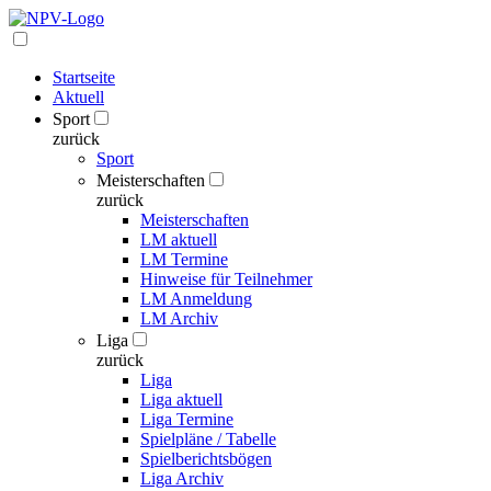
Startseite
Aktuell
Sport
zurück
Sport
Meisterschaften
zurück
Meisterschaften
LM aktuell
LM Termine
Hinweise für Teilnehmer
LM Anmeldung
LM Archiv
Liga
zurück
Liga
Liga aktuell
Liga Termine
Spielpläne / Tabelle
Spielberichtsbögen
Liga Archiv