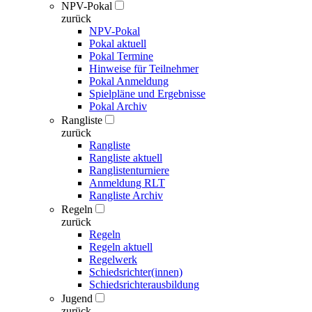
NPV-Pokal
zurück
NPV-Pokal
Pokal aktuell
Pokal Termine
Hinweise für Teilnehmer
Pokal Anmeldung
Spielpläne und Ergebnisse
Pokal Archiv
Rangliste
zurück
Rangliste
Rangliste aktuell
Ranglistenturniere
Anmeldung RLT
Rangliste Archiv
Regeln
zurück
Regeln
Regeln aktuell
Regelwerk
Schiedsrichter(innen)
Schiedsrichterausbildung
Jugend
zurück