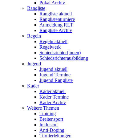
Pokal Archiv
Rangliste
Rangliste aktuell
Ranglistenturniere
Anmeldung RLT
Rangliste Archiv
Regeln
Regeln aktuell
Regelwerk
Schiedsrichter(innen)
Schiedsrichterausbildung
Jugend
Jugend aktuell
Jugend Termine
Jugend Rangliste
Kader
Kader aktuell
Kader Termine
Kader Archiv
Weitere Themen
Training
Breitensport
Inklusion
Anti-Doping
Turnierleitungen