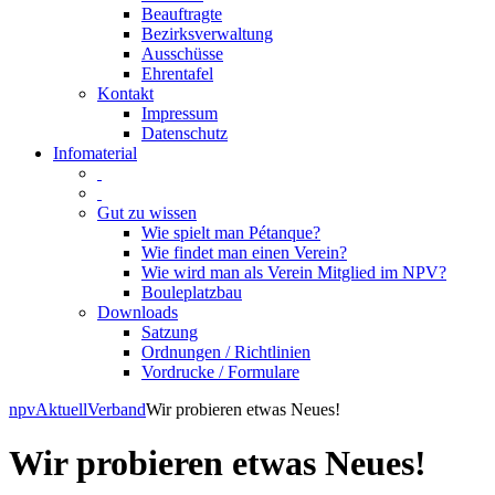
Beauftragte
Bezirksverwaltung
Ausschüsse
Ehrentafel
Kontakt
Impressum
Datenschutz
Infomaterial
Gut zu wissen
Wie spielt man Pétanque?
Wie findet man einen Verein?
Wie wird man als Verein Mitglied im NPV?
Bouleplatzbau
Downloads
Satzung
Ordnungen / Richtlinien
Vordrucke / Formulare
Skip
npv
Aktuell
Verband
Wir probieren etwas Neues!
to
content
Wir probieren etwas Neues!