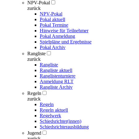
NPV-Pokal
zurück
NPV-Pokal
Pokal aktuell
Pokal Termine
Hinweise für Teilnehmer
Pokal Anmeldung
Spielpläne und Ergebnisse
Pokal Archiv
Rangliste
zurück
Rangliste
Rangliste aktuell
Ranglistenturniere
Anmeldung RLT
Rangliste Archiv
Regeln
zurück
Regeln
Regeln aktuell
Regelwerk
Schiedsrichter(innen)
Schiedsrichterausbildung
Jugend
zurück