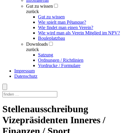
Infomaterial
Gut zu wissen
zurück
Gut zu wissen
Wie spielt man Pétanque?
Wie findet man einen Verein?
Wie wird man als Verein Mitglied im NPV?
Bouleplatzbau
Downloads
zurück
Satzung
Ordnungen / Richtlinien
Vordrucke / Formulare
Impressum
Datenschutz
Skip
Stellenausschreibung
to
content
Vizepräsidenten Inneres /
Finanzen / Sport