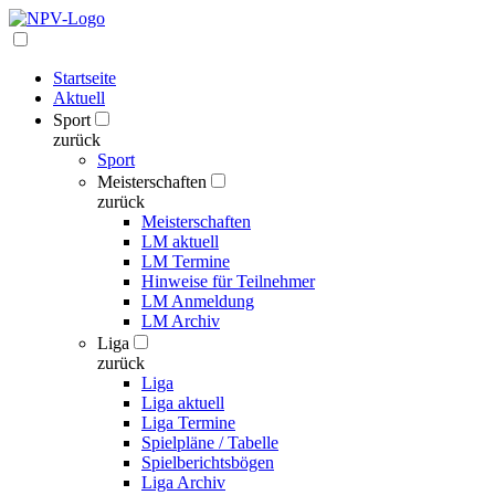
Startseite
Aktuell
Sport
zurück
Sport
Meisterschaften
zurück
Meisterschaften
LM aktuell
LM Termine
Hinweise für Teilnehmer
LM Anmeldung
LM Archiv
Liga
zurück
Liga
Liga aktuell
Liga Termine
Spielpläne / Tabelle
Spielberichtsbögen
Liga Archiv