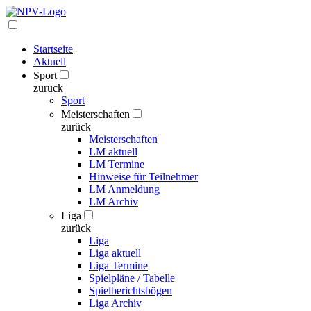
Startseite
Aktuell
Sport
zurück
Sport
Meisterschaften
zurück
Meisterschaften
LM aktuell
LM Termine
Hinweise für Teilnehmer
LM Anmeldung
LM Archiv
Liga
zurück
Liga
Liga aktuell
Liga Termine
Spielpläne / Tabelle
Spielberichtsbögen
Liga Archiv