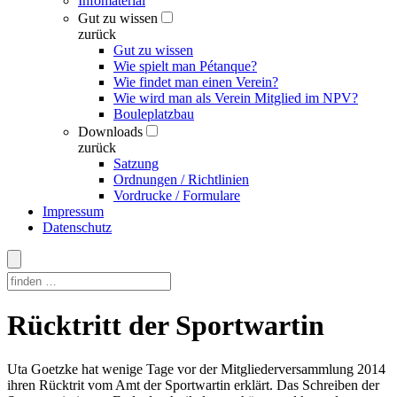
Infomaterial
Gut zu wissen
zurück
Gut zu wissen
Wie spielt man Pétanque?
Wie findet man einen Verein?
Wie wird man als Verein Mitglied im NPV?
Bouleplatzbau
Downloads
zurück
Satzung
Ordnungen / Richtlinien
Vordrucke / Formulare
Impressum
Datenschutz
Skip
Rücktritt der Sportwartin
to
content
Uta Goetzke hat wenige Tage vor der Mitgliederversammlung 2014
ihren Rücktrit vom Amt der Sportwartin erklärt. Das Schreiben der