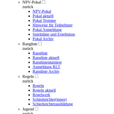
NPV-Pokal
zurück
NPV-Pokal
Pokal aktuell
Pokal Termine
Hinweise für Teilnehmer
Pokal Anmeldung
Spielpläne und Ergebnisse
Pokal Archiv
Rangliste
zurück
Rangliste
Rangliste aktuell
Ranglistenturniere
Anmeldung RLT
Rangliste Archiv
Regeln
zurück
Regeln
Regeln aktuell
Regelwerk
Schiedsrichter(innen)
Schiedsrichterausbildung
Jugend
zurück