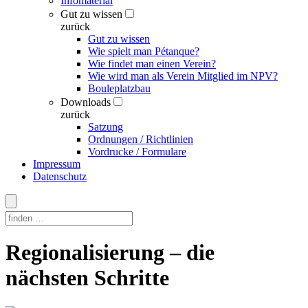
Infomaterial
Gut zu wissen
zurück
Gut zu wissen
Wie spielt man Pétanque?
Wie findet man einen Verein?
Wie wird man als Verein Mitglied im NPV?
Bouleplatzbau
Downloads
zurück
Satzung
Ordnungen / Richtlinien
Vordrucke / Formulare
Impressum
Datenschutz
Skip
Regionalisierung – die
to
content
nächsten Schritte