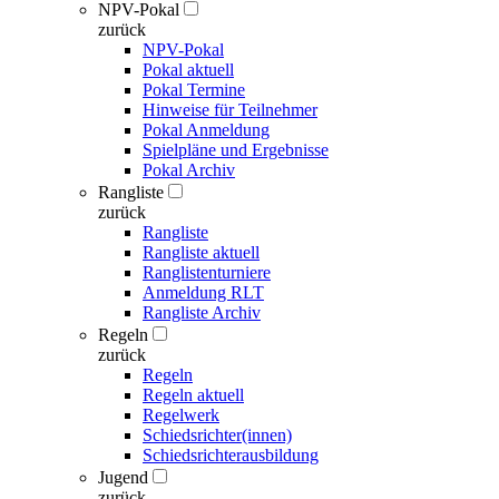
NPV-Pokal
zurück
NPV-Pokal
Pokal aktuell
Pokal Termine
Hinweise für Teilnehmer
Pokal Anmeldung
Spielpläne und Ergebnisse
Pokal Archiv
Rangliste
zurück
Rangliste
Rangliste aktuell
Ranglistenturniere
Anmeldung RLT
Rangliste Archiv
Regeln
zurück
Regeln
Regeln aktuell
Regelwerk
Schiedsrichter(innen)
Schiedsrichterausbildung
Jugend
zurück