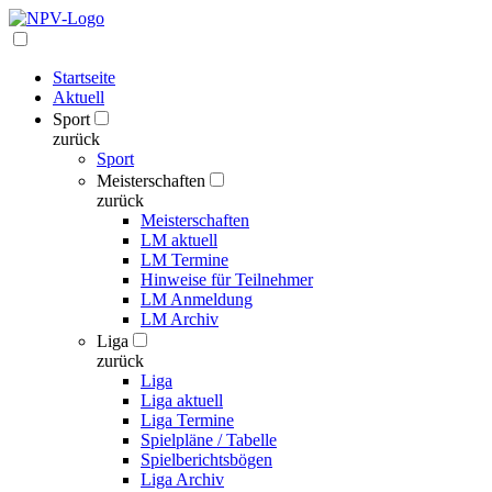
Startseite
Aktuell
Sport
zurück
Sport
Meisterschaften
zurück
Meisterschaften
LM aktuell
LM Termine
Hinweise für Teilnehmer
LM Anmeldung
LM Archiv
Liga
zurück
Liga
Liga aktuell
Liga Termine
Spielpläne / Tabelle
Spielberichtsbögen
Liga Archiv