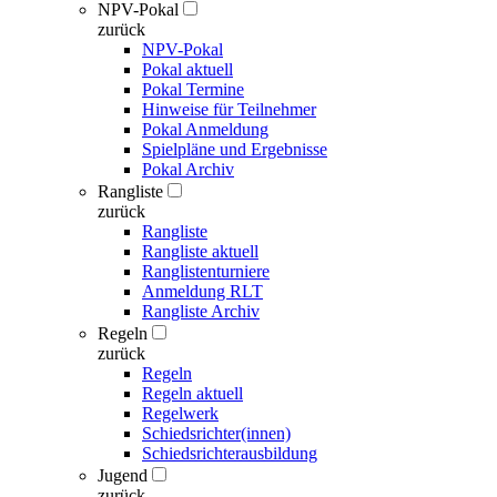
NPV-Pokal
zurück
NPV-Pokal
Pokal aktuell
Pokal Termine
Hinweise für Teilnehmer
Pokal Anmeldung
Spielpläne und Ergebnisse
Pokal Archiv
Rangliste
zurück
Rangliste
Rangliste aktuell
Ranglistenturniere
Anmeldung RLT
Rangliste Archiv
Regeln
zurück
Regeln
Regeln aktuell
Regelwerk
Schiedsrichter(innen)
Schiedsrichterausbildung
Jugend
zurück