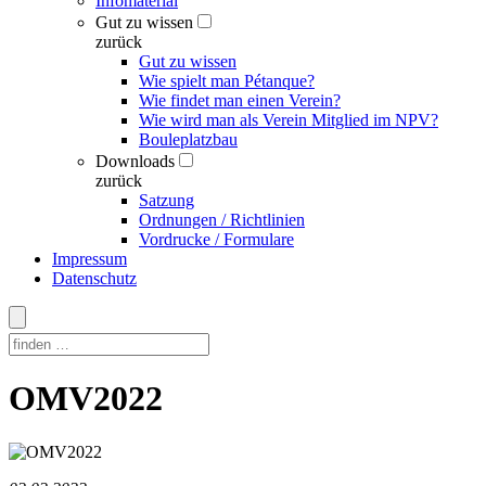
Infomaterial
Gut zu wissen
zurück
Gut zu wissen
Wie spielt man Pétanque?
Wie findet man einen Verein?
Wie wird man als Verein Mitglied im NPV?
Bouleplatzbau
Downloads
zurück
Satzung
Ordnungen / Richtlinien
Vordrucke / Formulare
Impressum
Datenschutz
Skip
OMV2022
to
content