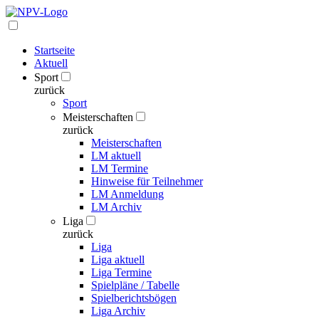
Startseite
Aktuell
Sport
zurück
Sport
Meisterschaften
zurück
Meisterschaften
LM aktuell
LM Termine
Hinweise für Teilnehmer
LM Anmeldung
LM Archiv
Liga
zurück
Liga
Liga aktuell
Liga Termine
Spielpläne / Tabelle
Spielberichtsbögen
Liga Archiv