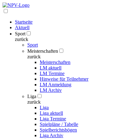
Startseite
Aktuell
Sport
zurück
Sport
Meisterschaften
zurück
Meisterschaften
LM aktuell
LM Termine
Hinweise für Teilnehmer
LM Anmeldung
LM Archiv
Liga
zurück
Liga
Liga aktuell
Liga Termine
Spielpläne / Tabelle
Spielberichtsbögen
Liga Archiv