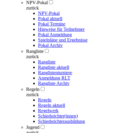
NPV-Pokal
zurück
NPV-Pokal
Pokal aktuell
Pokal Termine
Hinweise für Teilnehmer
Pokal Anmeldung
Spielpläne und Ergebnisse
Pokal Archiv
Rangliste
zurück
Rangliste
Rangliste aktuell
Ranglistenturniere
Anmeldung RLT
Rangliste Archiv
Regeln
zurück
Regeln
Regeln aktuell
Regelwerk
Schiedsrichter(innen)
Schiedsrichterausbildung
Jugend
zurück