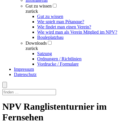
Infomaterial
Gut zu wissen
zurück
Gut zu wissen
Wie spielt man Pétanque?
Wie findet man einen Verein?
Wie wird man als Verein Mitglied im NPV?
Bouleplatzbau
Downloads
zurück
Satzung
Ordnungen / Richtlinien
Vordrucke / Formulare
Impressum
Datenschutz
Skip
NPV Ranglistenturnier im
to
content
Fernsehen