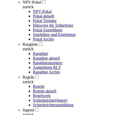
NPV-Pokal
zurück
NPV-Pokal
Pokal aktuell
Pokal Termine
Hinweise für Teilnehmer
Pokal Anmeldung
Spielpläne und Ergebnisse
Pokal Archiv
Rangliste
zurück
Rangliste
Rangliste aktuell
Ranglistenturniere
Anmeldung RLT
Rangliste Archiv
Regeln
zurück
Regeln
Regeln aktuell
Regelwerk
Schiedsrichter(innen)
Schiedsrichterausbildung
Jugend
zurück