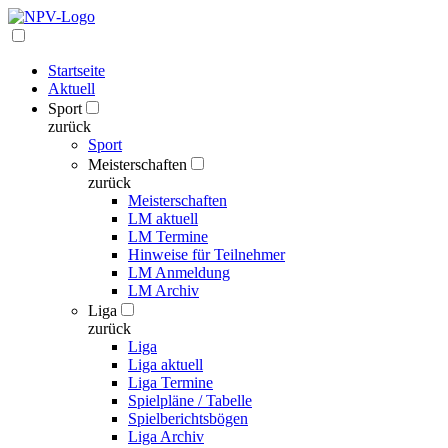
Startseite
Aktuell
Sport
zurück
Sport
Meisterschaften
zurück
Meisterschaften
LM aktuell
LM Termine
Hinweise für Teilnehmer
LM Anmeldung
LM Archiv
Liga
zurück
Liga
Liga aktuell
Liga Termine
Spielpläne / Tabelle
Spielberichtsbögen
Liga Archiv