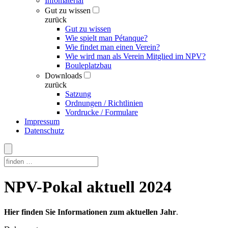
Infomaterial
Gut zu wissen
zurück
Gut zu wissen
Wie spielt man Pétanque?
Wie findet man einen Verein?
Wie wird man als Verein Mitglied im NPV?
Bouleplatzbau
Downloads
zurück
Satzung
Ordnungen / Richtlinien
Vordrucke / Formulare
Impressum
Datenschutz
Skip
NPV-Pokal aktuell 2024
to
content
Hier finden Sie Informationen zum aktuellen Jahr
.