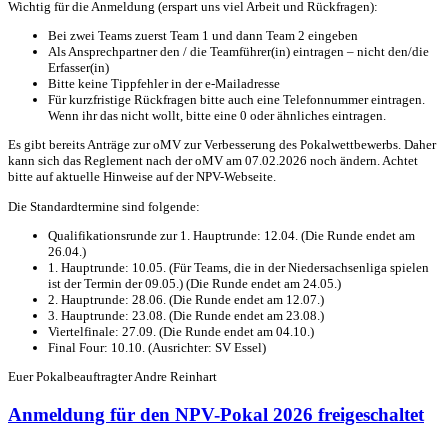
Wichtig für die Anmeldung (erspart uns viel Arbeit und Rückfragen):
Bei zwei Teams zuerst Team 1 und dann Team 2 eingeben
Als Ansprechpartner den / die Teamführer(in) eintragen – nicht den/die
Erfasser(in)
Bitte keine Tippfehler in der e-Mailadresse
Für kurzfristige Rückfragen bitte auch eine Telefonnummer eintragen.
Wenn ihr das nicht wollt, bitte eine 0 oder ähnliches eintragen.
Es gibt bereits Anträge zur oMV zur Verbesserung des Pokalwettbewerbs. Daher
kann sich das Reglement nach der oMV am 07.02.2026 noch ändern. Achtet
bitte auf aktuelle Hinweise auf der NPV-Webseite.
Die Standardtermine sind folgende:
Qualifikationsrunde zur 1. Hauptrunde: 12.04. (Die Runde endet am
26.04.)
1. Hauptrunde: 10.05. (Für Teams, die in der Niedersachsenliga spielen
ist der Termin der 09.05.) (Die Runde endet am 24.05.)
2. Hauptrunde: 28.06. (Die Runde endet am 12.07.)
3. Hauptrunde: 23.08. (Die Runde endet am 23.08.)
Viertelfinale: 27.09. (Die Runde endet am 04.10.)
Final Four: 10.10. (Ausrichter: SV Essel)
Euer Pokalbeauftragter Andre Reinhart
Anmeldung für den NPV-Pokal 2026 freigeschaltet