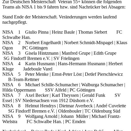
Zur Deutschen Meisterschaft Veteran 55+ können die folgenden
Teams als NISA 1 bis 9 fahren bzw. sind Nachrücker bei Absagen:
Stand Ende der Meisterschaft. Veränderungen werden laufend
nachgepflegt.
NISA 1 Giulio Pinna | Heinz Baule | Thomas Siebert FC
Schwalbe Han.
NISA 2 Norbert Engelhardt | Norbert Schmidt-Mispagel | Klaus
Ogon PC Göttingen
NISA 3 Gisela Hintzmann | Manfred Grupe | Edith Grupe
SG Findorff Bremen e.V. | SV Frielingen
NISA 4 Karin Husmann | Hans-Hermann Husmann | Herbert
Kluge Jadeboule Varel
NISA 5 Peter Menke | Ernst-Peter Löst | Detlef Pierschlewicz
B-Team-Rettmer
NISA 6 Michael Schille-Schumacher | Walburga Schumacher |
Hilda Oppermann SSV Alfeld | PC Göttingen
NISA 7 Axel Becker | Karl Theyssen | Gerald Funk SV
Essel | SV Niedersachsen von 1912 Düshorn e.V.
NISA 8 Helmut Hendrys | Dietmar Averbeck | André Cuvelette
SG Findorff Bremen e.V. | Oldenbouler | TC Oldenburg Süd
NISA 9 Wolfgang Arnold | Johann Müller | Michael Frantz-
Wielstra FC Schwalbe Han. | PC Emden