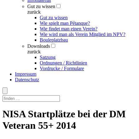
Infomaterial
Gut zu wissen
zurück
Gut zu wissen
Wie spielt man Pétanque?
Wie findet man einen Verein?
Wie wird man als Verein Mitglied im NPV?
Bouleplatzbau
Downloads
zurück
Satzung
Ordnungen / Richtlinien
Vordrucke / Formulare
Impressum
Datenschutz
Skip
NISA Startplätze bei der DM
to
content
Veteran 55+ 2014