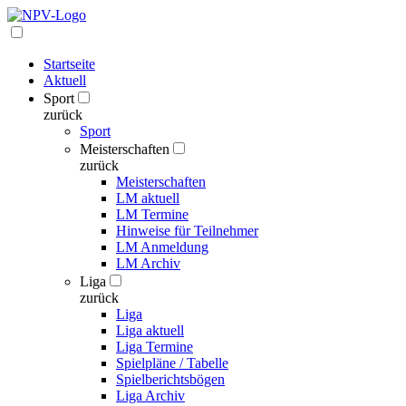
Startseite
Aktuell
Sport
zurück
Sport
Meisterschaften
zurück
Meisterschaften
LM aktuell
LM Termine
Hinweise für Teilnehmer
LM Anmeldung
LM Archiv
Liga
zurück
Liga
Liga aktuell
Liga Termine
Spielpläne / Tabelle
Spielberichtsbögen
Liga Archiv