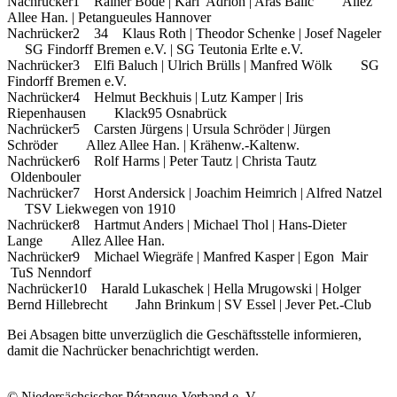
Nachrücker1 Rainer Bode | Karl Adrion | Aras Balić Allez
Allee Han. | Petangueules Hannover
Nachrücker2 34 Klaus Roth | Theodor Schenke | Josef Nageler
SG Findorff Bremen e.V. | SG Teutonia Erlte e.V.
Nachrücker3 Elfi Baluch | Ulrich Brülls | Manfred Wölk SG
Findorff Bremen e.V.
Nachrücker4 Helmut Beckhuis | Lutz Kamper | Iris
Riepenhausen Klack95 Osnabrück
Nachrücker5 Carsten Jürgens | Ursula Schröder | Jürgen
Schröder Allez Allee Han. | Krähenw.-Kaltenw.
Nachrücker6 Rolf Harms | Peter Tautz | Christa Tautz
Oldenbouler
Nachrücker7 Horst Andersick | Joachim Heimrich | Alfred Natzel
TSV Liekwegen von 1910
Nachrücker8 Hartmut Anders | Michael Thol | Hans-Dieter
Lange Allez Allee Han.
Nachrücker9 Michael Wiegräfe | Manfred Kasper | Egon Mair
TuS Nenndorf
Nachrücker10 Harald Lukaschek | Hella Mrugowski | Holger
Bernd Hillebrecht Jahn Brinkum | SV Essel | Jever Pet.-Club
Bei Absagen bitte unverzüglich die Geschäftsstelle informieren,
damit die Nachrücker benachrichtigt werden.
© Niedersächsischer Pétanque-Verband e. V.