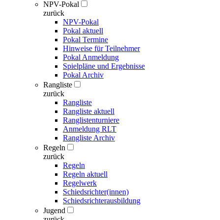
NPV-Pokal
zurück
NPV-Pokal
Pokal aktuell
Pokal Termine
Hinweise für Teilnehmer
Pokal Anmeldung
Spielpläne und Ergebnisse
Pokal Archiv
Rangliste
zurück
Rangliste
Rangliste aktuell
Ranglistenturniere
Anmeldung RLT
Rangliste Archiv
Regeln
zurück
Regeln
Regeln aktuell
Regelwerk
Schiedsrichter(innen)
Schiedsrichterausbildung
Jugend
zurück