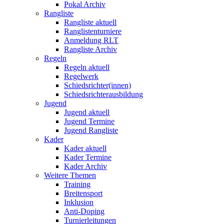
Pokal Archiv
Rangliste
Rangliste aktuell
Ranglistenturniere
Anmeldung RLT
Rangliste Archiv
Regeln
Regeln aktuell
Regelwerk
Schiedsrichter(innen)
Schiedsrichterausbildung
Jugend
Jugend aktuell
Jugend Termine
Jugend Rangliste
Kader
Kader aktuell
Kader Termine
Kader Archiv
Weitere Themen
Training
Breitensport
Inklusion
Anti-Doping
Turnierleitungen