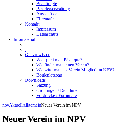
Beauftragte
Bezirksverwaltung
Ausschüsse
Ehrentafel
Kontakt
Impressum
Datenschutz
Infomaterial
Gut zu wissen
Wie spielt man Pétanque?
Wie findet man einen Verein?
Wie wird man als Verein Mitglied im NPV?
Bouleplatzbau
Downloads
Satzung
Ordnungen / Richtlinien
Vordrucke / Formulare
Skip
npv
Aktuell
Allgemein
Neuer Verein im NPV
to
content
Neuer Verein im NPV