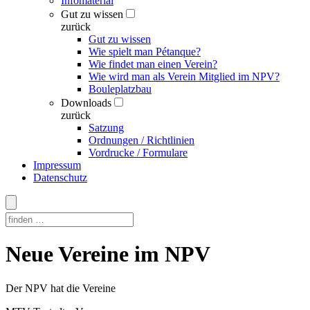
Infomaterial
Gut zu wissen
zurück
Gut zu wissen
Wie spielt man Pétanque?
Wie findet man einen Verein?
Wie wird man als Verein Mitglied im NPV?
Bouleplatzbau
Downloads
zurück
Satzung
Ordnungen / Richtlinien
Vordrucke / Formulare
Impressum
Datenschutz
Skip
Neue Vereine im NPV
to
content
Der NPV hat die Vereine