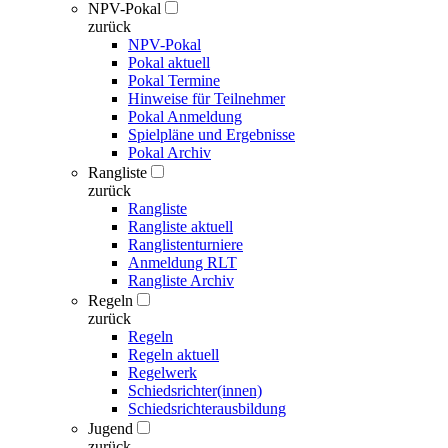
NPV-Pokal
zurück
NPV-Pokal
Pokal aktuell
Pokal Termine
Hinweise für Teilnehmer
Pokal Anmeldung
Spielpläne und Ergebnisse
Pokal Archiv
Rangliste
zurück
Rangliste
Rangliste aktuell
Ranglistenturniere
Anmeldung RLT
Rangliste Archiv
Regeln
zurück
Regeln
Regeln aktuell
Regelwerk
Schiedsrichter(innen)
Schiedsrichterausbildung
Jugend
zurück