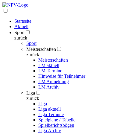
Startseite
Aktuell
Sport
zurück
Sport
Meisterschaften
zurück
Meisterschaften
LM aktuell
LM Termine
Hinweise für Teilnehmer
LM Anmeldung
LM Archiv
Liga
zurück
Liga
Liga aktuell
Liga Termine
Spielpläne / Tabelle
Spielberichtsbögen
Liga Archiv