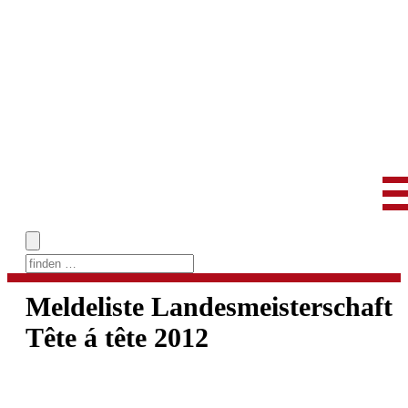
Skip
to
Meldeliste Landesmeisterschaft
content
Tête á tête 2012