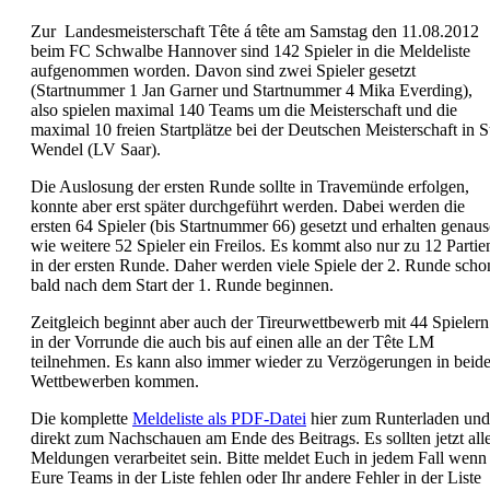
Zur Landesmeisterschaft Tête á tête am Samstag den 11.08.2012
beim FC Schwalbe Hannover sind 142 Spieler in die Meldeliste
aufgenommen worden. Davon sind zwei Spieler gesetzt
(Startnummer 1 Jan Garner und Startnummer 4 Mika Everding),
also spielen maximal 140 Teams um die Meisterschaft und die
maximal 10 freien Startplätze bei der Deutschen Meisterschaft in S
Wendel (LV Saar).
Die Auslosung der ersten Runde sollte in Travemünde erfolgen,
konnte aber erst später durchgeführt werden. Dabei werden die
ersten 64 Spieler (bis Startnummer 66) gesetzt und erhalten genau
wie weitere 52 Spieler ein Freilos. Es kommt also nur zu 12 Partie
in der ersten Runde. Daher werden viele Spiele der 2. Runde scho
bald nach dem Start der 1. Runde beginnen.
Zeitgleich beginnt aber auch der Tireurwettbewerb mit 44 Spielern
in der Vorrunde die auch bis auf einen alle an der Tête LM
teilnehmen. Es kann also immer wieder zu Verzögerungen in beid
Wettbewerben kommen.
Die komplette
Meldeliste als PDF-Datei
hier zum Runterladen und
direkt zum Nachschauen am Ende des Beitrags. Es sollten jetzt all
Meldungen verarbeitet sein. Bitte meldet Euch in jedem Fall wenn
Eure Teams in der Liste fehlen oder Ihr andere Fehler in der Liste