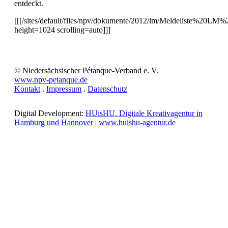
entdeckt.
[[[/sites/default/files/npv/dokumente/2012/lm/Meldeliste%20L
height=1024 scrolling=auto]]]
© Niedersächsischer Pétanque-Verband e. V.
www.npv-petanque.de
Kontakt
.
Impressum
.
Datenschutz
Digital Development:
HUisHU. Digitale Kreativagentur in
Hamburg und Hannover | www.huishu-agentur.de