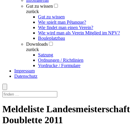
Infomaterial
Gut zu wissen
zurück
Gut zu wissen
Wie spielt man Pétanque?
Wie findet man einen Verein?
Wie wird man als Verein Mitglied im NPV?
Bouleplatzbau
Downloads
zurück
Satzung
Ordnungen / Richtlinien
Vordrucke / Formulare
Impressum
Datenschutz
Skip
Meldeliste Landesmeisterschaft
to
content
Doublette 2011