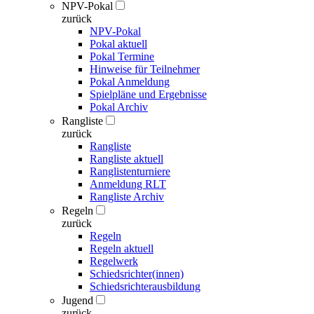
NPV-Pokal
zurück
NPV-Pokal
Pokal aktuell
Pokal Termine
Hinweise für Teilnehmer
Pokal Anmeldung
Spielpläne und Ergebnisse
Pokal Archiv
Rangliste
zurück
Rangliste
Rangliste aktuell
Ranglistenturniere
Anmeldung RLT
Rangliste Archiv
Regeln
zurück
Regeln
Regeln aktuell
Regelwerk
Schiedsrichter(innen)
Schiedsrichterausbildung
Jugend
zurück