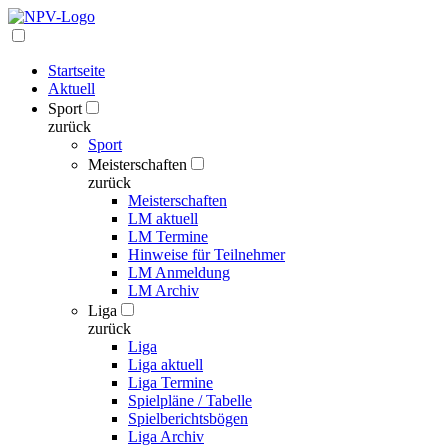
Startseite
Aktuell
Sport
zurück
Sport
Meisterschaften
zurück
Meisterschaften
LM aktuell
LM Termine
Hinweise für Teilnehmer
LM Anmeldung
LM Archiv
Liga
zurück
Liga
Liga aktuell
Liga Termine
Spielpläne / Tabelle
Spielberichtsbögen
Liga Archiv