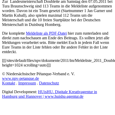
Zur Landesmeisterschaft Doublette am Samstag den 07.05.2011 bei
Tura Braunschweig sind 113 Teams in die Meldeliste aufgenommen
worden. Davon ist ein Team gesetzt (Startnummer 1 Jan Garner und
Martin Kuball), also spielen maximal 112 Teams um die
Meisterschaft und die 10 freien Startplätze bei der Deutschen
Meisterschaft in Duisburg Homberg.
Die komplette
Meldeliste als PDF-Datei
hier zum runterladen und
direkt zum nachschauen am Ende des Beitrags. Es sollten jetzt alle
Meldungen verarbeitet sein. Bitte meldet Euch in jedem Fall wenn
Eure Teams in der Liste fehlen oder Ihr andere Fehler in der Liste
entdeckt.
[[[/sites/default/files/npv/dokumente/2011/lm/Meldeliste_2011_Double
height=1024 scrolling=auto]]]
© Niedersächsischer Pétanque-Verband e. V.
www.npv-petanque.de
Kontakt
.
Impressum
.
Datenschutz
Digital Development:
HUisHU. Digitale Kreativagentur in
Hamburg und Hannover | www.huishu-agentur.de