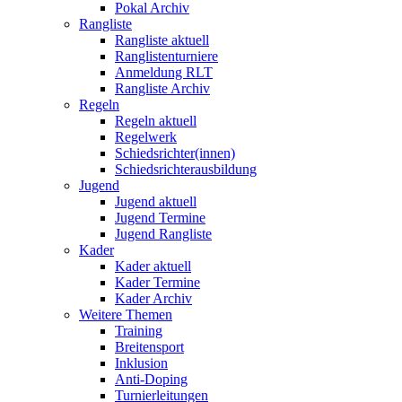
Pokal Archiv
Rangliste
Rangliste aktuell
Ranglistenturniere
Anmeldung RLT
Rangliste Archiv
Regeln
Regeln aktuell
Regelwerk
Schiedsrichter(innen)
Schiedsrichterausbildung
Jugend
Jugend aktuell
Jugend Termine
Jugend Rangliste
Kader
Kader aktuell
Kader Termine
Kader Archiv
Weitere Themen
Training
Breitensport
Inklusion
Anti-Doping
Turnierleitungen