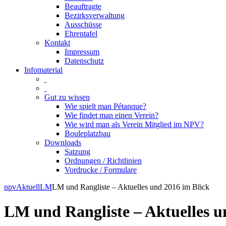
Beauftragte
Bezirksverwaltung
Ausschüsse
Ehrentafel
Kontakt
Impressum
Datenschutz
Infomaterial
Gut zu wissen
Wie spielt man Pétanque?
Wie findet man einen Verein?
Wie wird man als Verein Mitglied im NPV?
Bouleplatzbau
Downloads
Satzung
Ordnungen / Richtlinien
Vordrucke / Formulare
Skip
npv
Aktuell
LM
LM und Rangliste – Aktuelles und 2016 im Blick
to
content
LM und Rangliste – Aktuelles u