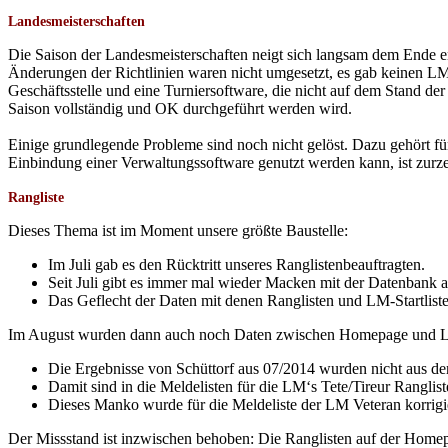
Landesmeisterschaften
Die Saison der Landesmeisterschaften neigt sich langsam dem Ende en
Änderungen der Richtlinien waren nicht umgesetzt, es gab keinen L
Geschäftsstelle und eine Turniersoftware, die nicht auf dem Stand 
Saison vollständig und OK durchgeführt werden wird.
Einige grundlegende Probleme sind noch nicht gelöst. Dazu gehört fü
Einbindung einer Verwaltungssoftware genutzt werden kann, ist zur
Rangliste
Dieses Thema ist im Moment unsere größte Baustelle:
Im Juli gab es den Rücktritt unseres Ranglistenbeauftragten.
Seit Juli gibt es immer mal wieder Macken mit der Datenbank a
Das Geflecht der Daten mit denen Ranglisten und LM-Startlisten
Im August wurden dann auch noch Daten zwischen Homepage und LM
Die Ergebnisse von Schüttorf aus 07/2014 wurden nicht aus der R
Damit sind in die Meldelisten für die LM‘s Tete/Tireur Ranglis
Dieses Manko wurde für die Meldeliste der LM Veteran korrigier
Der Missstand ist inzwischen behoben: Die Ranglisten auf der Homep