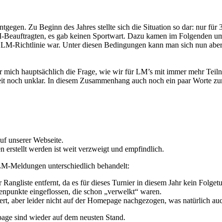
tgegen. Zu Beginn des Jahres stellte sich die Situation so dar: nur f
M-Beauftragten, es gab keinen Sportwart. Dazu kamen im Folgenden um
der LM-Richtlinie war. Unter diesen Bedingungen kann man sich nun abe
r mich hauptsächlich die Frage, wie wir für LM’s mit immer mehr Teiln
zeit noch unklar. In diesem Zusammenhang auch noch ein paar Worte z
uf unserer Webseite.
 erstellt werden ist weit verzweigt und empfindlich.
-Meldungen unterschiedlich behandelt:
angliste entfernt, da es für dieses Turnier in diesem Jahr kein Folgetu
tenpunkte eingeflossen, die schon „verwelkt“ waren.
t, aber leider nicht auf der Homepage nachgezogen, was natürlich auch 
age sind wieder auf dem neusten Stand.