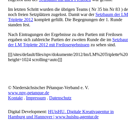
Im letzten Schritt wurden die übrigen Teams ( Nr 35 bis Nr 83 ) d
noch freien Setzplätzen zugelost. Damit war der
Setzbaum der LM
Triplette 2012
komplett gefüllt. Die Begegnungen der 1. Runde
standen fest.
Nach Eintragungen der Ergebnisse zu den Partien mit Freilosen
ergaben sich zahlreiche Partien der zweiten Runde die im
Setzbau
der LM Triplette 2012 mit Freilosergebnissen
zu sehen sind.
[[[/sites/default/files/npv/dokumente/2012/lm/LM%20Triplet
height=1024 scrolling=auto]]]
© Niedersächsischer Pétanque-Verband e. V.
www.npv-petanque.de
Kontakt
.
Impressum
.
Datenschutz
Digital Development:
HUisHU. Digitale Kreativagentur in
Hamburg und Hannover | www.huishu-agentur.de