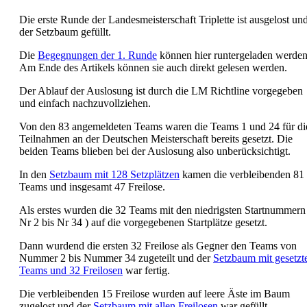
Die erste Runde der Landesmeisterschaft Triplette ist ausgelost un
der Setzbaum gefüllt.
Die
Begegnungen der 1. Runde
können hier runtergeladen werden
Am Ende des Artikels können sie auch direkt gelesen werden.
Der Ablauf der Auslosung ist durch die LM Richtline vorgegeben
und einfach nachzuvollziehen.
Von den 83 angemeldeten Teams waren die Teams 1 und 24 für di
Teilnahmen an der Deutschen Meisterschaft bereits gesetzt. Die
beiden Teams blieben bei der Auslosung also unberücksichtigt.
In den
Setzbaum mit 128 Setzplätzen
kamen die verbleibenden 81
Teams und insgesamt 47 Freilose.
Als erstes wurden die 32 Teams mit den niedrigsten Startnummern
Nr 2 bis Nr 34 ) auf die vorgegebenen Startplätze gesetzt.
Dann wurdend die ersten 32 Freilose als Gegner den Teams von
Nummer 2 bis Nummer 34 zugeteilt und der
Setzbaum mit gesetzt
Teams und 32 Freilosen
war fertig.
Die verbleibenden 15 Freilose wurden auf leere Äste im Baum
zugelost und der
Setzbaum mit allen Freilosen
war gefüllt.