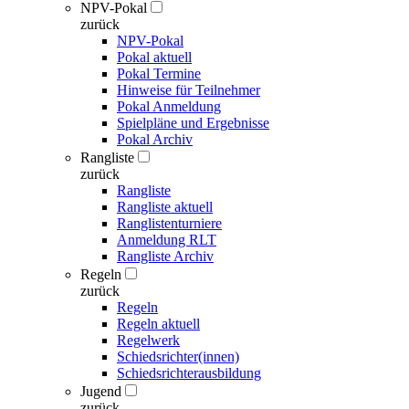
NPV-Pokal
zurück
NPV-Pokal
Pokal aktuell
Pokal Termine
Hinweise für Teilnehmer
Pokal Anmeldung
Spielpläne und Ergebnisse
Pokal Archiv
Rangliste
zurück
Rangliste
Rangliste aktuell
Ranglistenturniere
Anmeldung RLT
Rangliste Archiv
Regeln
zurück
Regeln
Regeln aktuell
Regelwerk
Schiedsrichter(innen)
Schiedsrichterausbildung
Jugend
zurück