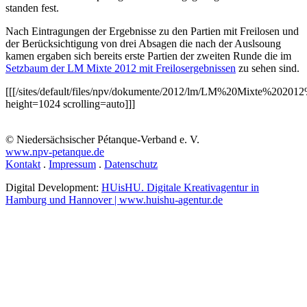
standen fest.
Nach Eintragungen der Ergebnisse zu den Partien mit Freilosen und
der Berücksichtigung von drei Absagen die nach der Auslsoung
kamen ergaben sich bereits erste Partien der zweiten Runde die im
Setzbaum der LM Mixte 2012 mit Freilosergebnissen
zu sehen sind.
[[[/sites/default/files/npv/dokumente/2012/lm/LM%20Mixte%202
height=1024 scrolling=auto]]]
© Niedersächsischer Pétanque-Verband e. V.
www.npv-petanque.de
Kontakt
.
Impressum
.
Datenschutz
Digital Development:
HUisHU. Digitale Kreativagentur in
Hamburg und Hannover | www.huishu-agentur.de