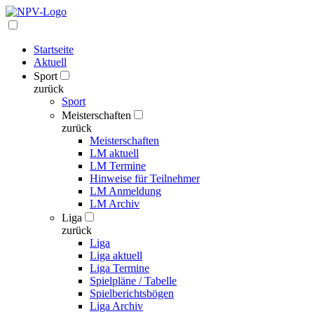
Startseite
Aktuell
Sport
zurück
Sport
Meisterschaften
zurück
Meisterschaften
LM aktuell
LM Termine
Hinweise für Teilnehmer
LM Anmeldung
LM Archiv
Liga
zurück
Liga
Liga aktuell
Liga Termine
Spielpläne / Tabelle
Spielberichtsbögen
Liga Archiv