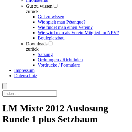
Infomaterial
Gut zu wissen
zurück
Gut zu wissen
Wie spielt man Pétanque?
Wie findet man einen Verein?
Wie wird man als Verein Mitglied im NPV?
Bouleplatzbau
Downloads
zurück
Satzung
Ordnungen / Richtlinien
Vordrucke / Formulare
Impressum
Datenschutz
Skip
LM Mixte 2012 Auslosung
to
content
Runde 1 plus Setzbaum