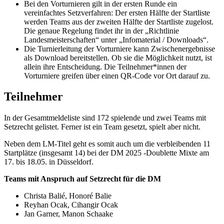
Bei den Vorturnieren gilt in der ersten Runde ein
vereinfachtes Setzverfahren: Der ersten Hälfte der Startliste
werden Teams aus der zweiten Hälfte der Startliste zugelost.
Die genaue Regelung findet ihr in der „Richtlinie
Landesmeisterschaften“ unter „Infomaterial / Downloads“.
Die Turnierleitung der Vorturniere kann Zwischenergebnisse
als Download bereitstellen. Ob sie die Möglichkeit nutzt, ist
allein ihre Entscheidung. Die Teilnehmer*innen der
Vorturniere greifen über einen QR-Code vor Ort darauf zu.
Teilnehmer
In der Gesamtmeldeliste sind 172 spielende und zwei Teams mit
Setzrecht gelistet. Ferner ist ein Team gesetzt, spielt aber nicht.
Neben dem LM-Titel geht es somit auch um die verbleibenden 11
Startplätze (insgesamt 14) bei der DM 2025 -Doublette Mixte am
17. bis 18.05. in Düsseldorf.
Teams mit Anspruch auf Setzrecht für die DM
Christa Balié, Honoré Balie
Reyhan Ocak, Cihangir Ocak
Jan Garner, Manon Schaake