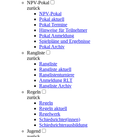
NPV-Pokal
zurück
NPV-Pokal
Pokal aktuell
Pokal Termine
Hinweise für Teilnehmer
Pokal Anmeldung
Spielpläne und Ergebnisse
Pokal Archiv
Rangliste
zurück
Rangliste
Rangliste aktuell
Ranglistenturniere
Anmeldung RLT
Rangliste Archiv
Regeln
zurück
Regeln
Regeln aktuell
Regelwerk
Schiedsrichter(innen)
Schiedsrichterausbildung
Jugend
zurück