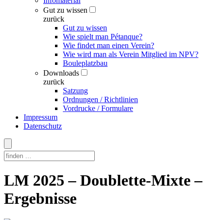
Infomaterial
Gut zu wissen
zurück
Gut zu wissen
Wie spielt man Pétanque?
Wie findet man einen Verein?
Wie wird man als Verein Mitglied im NPV?
Bouleplatzbau
Downloads
zurück
Satzung
Ordnungen / Richtlinien
Vordrucke / Formulare
Impressum
Datenschutz
Skip
LM 2025 – Doublette-Mixte –
to
content
Ergebnisse