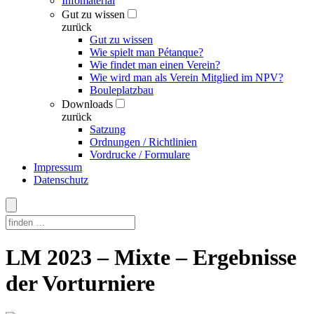
Infomaterial
Gut zu wissen
zurück
Gut zu wissen
Wie spielt man Pétanque?
Wie findet man einen Verein?
Wie wird man als Verein Mitglied im NPV?
Bouleplatzbau
Downloads
zurück
Satzung
Ordnungen / Richtlinien
Vordrucke / Formulare
Impressum
Datenschutz
Skip
LM 2023 – Mixte – Ergebnisse
to
content
der Vorturniere