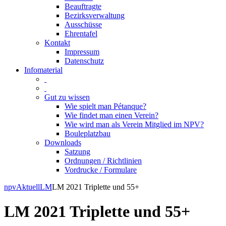
Beauftragte
Bezirksverwaltung
Ausschüsse
Ehrentafel
Kontakt
Impressum
Datenschutz
Infomaterial
Gut zu wissen
Wie spielt man Pétanque?
Wie findet man einen Verein?
Wie wird man als Verein Mitglied im NPV?
Bouleplatzbau
Downloads
Satzung
Ordnungen / Richtlinien
Vordrucke / Formulare
Skip
npv
Aktuell
LM
LM 2021 Triplette und 55+
to
content
LM 2021 Triplette und 55+