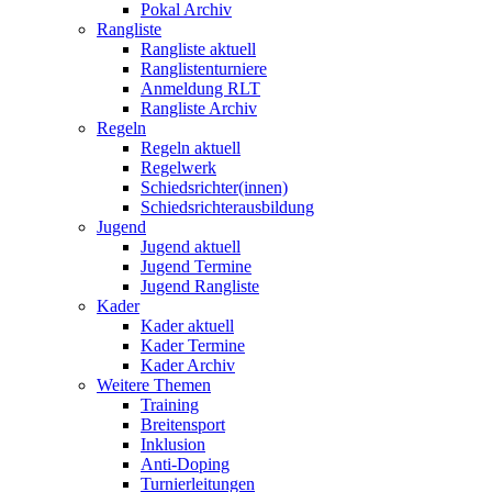
Pokal Archiv
Rangliste
Rangliste aktuell
Ranglistenturniere
Anmeldung RLT
Rangliste Archiv
Regeln
Regeln aktuell
Regelwerk
Schiedsrichter(innen)
Schiedsrichterausbildung
Jugend
Jugend aktuell
Jugend Termine
Jugend Rangliste
Kader
Kader aktuell
Kader Termine
Kader Archiv
Weitere Themen
Training
Breitensport
Inklusion
Anti-Doping
Turnierleitungen