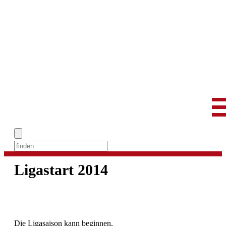
Skip
to
Ligastart 2014
content
Die Ligasaison kann beginnen.