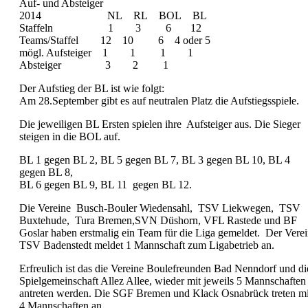
Auf- und Absteiger
2014 NL RL BOL BL
Staffeln 1 3 6 12
Teams/Staffel 12 10 6 4 oder 5
mögl. Aufsteiger 1 1 1 1
Absteiger 3 2 1
Der Aufstieg der BL ist wie folgt:
Am 28.September gibt es auf neutralen Platz die Aufstiegsspiele.
Die jeweiligen BL Ersten spielen ihre Aufsteiger aus. Die Sieger
steigen in die BOL auf.
BL 1 gegen BL 2, BL 5 gegen BL 7, BL 3 gegen BL 10, BL 4
gegen BL 8,
BL 6 gegen BL 9, BL 11 gegen BL 12.
Die Vereine Busch-Bouler Wiedensahl, TSV Liekwegen, TSV
Buxtehude, Tura Bremen,SVN Düshorn, VFL Rastede und BF
Goslar haben erstmalig ein Team für die Liga gemeldet. Der Vere
TSV Badenstedt meldet 1 Mannschaft zum Ligabetrieb an.
Erfreulich ist das die Vereine Boulefreunden Bad Nenndorf und di
Spielgemeinschaft Allez Allee, wieder mit jeweils 5 Mannschaften
antreten werden. Die SGF Bremen und Klack Osnabrück treten mi
4 Mannschaften an.