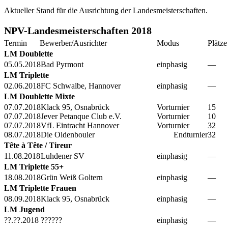
Aktueller Stand für die Ausrichtung der Landesmeisterschaften.
NPV-Landesmeisterschaften 2018
Termin
Bewerber/Ausrichter
Modus
Plätze
LM Doublette
05.05.2018
Bad Pyrmont
einphasig
—
LM Triplette
02.06.2018
FC Schwalbe, Hannover
einphasig
—
LM Doublette Mixte
07.07.2018
Klack 95, Osnabrück
Vorturnier
15
07.07.2018
Jever Petanque Club e.V.
Vorturnier
10
07.07.2018
VfL Eintracht Hannover
Vorturnier
32
08.07.2018
Die Oldenbouler
Endturnier
32
Tête à Tête / Tireur
11.08.2018
Luhdener SV
einphasig
—
LM Triplette 55+
18.08.2018
Grün Weiß Goltern
einphasig
—
LM Triplette Frauen
08.09.2018
Klack 95, Osnabrück
einphasig
—
LM Jugend
??.??.2018
??????
einphasig
—