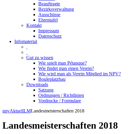
Beauftragte
Bezirksverwaltung
Ausschüsse
Ehrentafel
Kontakt
Impressum
Datenschutz
Infomaterial
Gut zu wissen
Wie spielt man Pétanque?
Wie findet man einen Verein?
Wie wird man als Verein Mitglied im NPV?
Bouleplatzbau
Downloads
Satzung
Ordnungen / Richtlinien
Vordrucke / Formulare
Skip
npv
Aktuell
LM
Landesmeisterschaften 2018
to
content
Landesmeisterschaften 2018