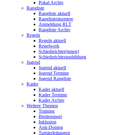
Pokal Archiv
Rangliste
Rangliste aktuell
Ranglistenturniere
Anmeldung RLT
Rangliste Archiv
Regeln
Regeln aktuell
Regelwerk
Schiedsrichter(innen)
Schiedsrichterausbildung
Jugend
Jugend aktuell
Jugend Termine
Jugend Rangliste
Kader
Kader aktuell
Kader Termine
Kader Archiv
Weitere Themen
Training
Breitensport
Inklusion
Anti-Doping
Turnierleitungen