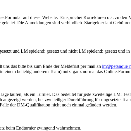
ne-Formular auf dieser Website. Einsprüche/ Korrekturen o.ä. zu den
ter geleitet. Die Anmeldungen sind verbindlich. Startgelder laut Geb
esetzt und LM spielend: gesetzt und nicht LM spielend: gesetzt und 
t uns das bitte bis zum Ende der Meldefrist per mail an
lm@petanque-n
 in einem beliebig anderem Team) nutzt ganz normal das Online-Formul
Tage laufen, als ein Turnier. Das bedeutet für jede zweiteilige LM: Te
 angezeigt werden, bei zweiteiliger Durchführung für ungesetzte Teams 
Falle der DM-Qualifikation nicht noch einmal geändert werden.
tplatz beim Endturnier zwingend wahrnehmen.