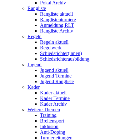
Pokal Archiv
Rangliste
Rangliste aktuell
Ranglistenturniere
Anmeldung RLT
Rangliste Archiv
Regeln
Regeln aktuell
Regelwerk
Schiedsrichter(innen)
Schiedsrichterausbildung
Jugend
Jugend aktuell
Jugend Termine
Jugend Rangliste
Kader
Kader aktuell
Kader Termine
Kader Archiv
Weitere Themen
Training
Breitensport
Inklusion
Anti-Doping
Turnierleitungen