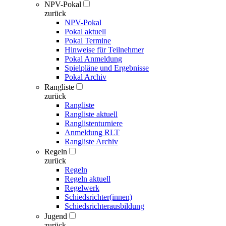
NPV-Pokal
zurück
NPV-Pokal
Pokal aktuell
Pokal Termine
Hinweise für Teilnehmer
Pokal Anmeldung
Spielpläne und Ergebnisse
Pokal Archiv
Rangliste
zurück
Rangliste
Rangliste aktuell
Ranglistenturniere
Anmeldung RLT
Rangliste Archiv
Regeln
zurück
Regeln
Regeln aktuell
Regelwerk
Schiedsrichter(innen)
Schiedsrichterausbildung
Jugend
zurück