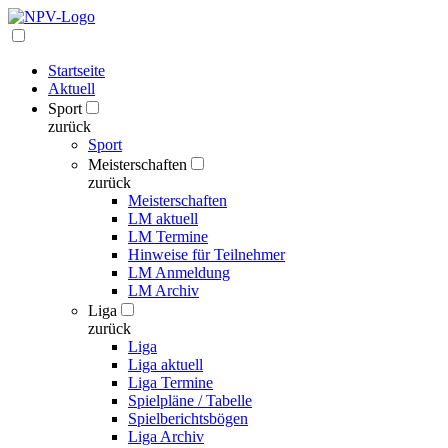
Startseite
Aktuell
Sport
zurück
Sport
Meisterschaften
zurück
Meisterschaften
LM aktuell
LM Termine
Hinweise für Teilnehmer
LM Anmeldung
LM Archiv
Liga
zurück
Liga
Liga aktuell
Liga Termine
Spielpläne / Tabelle
Spielberichtsbögen
Liga Archiv