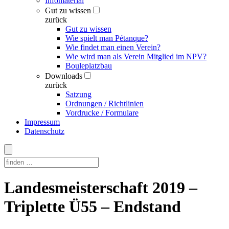
Infomaterial
Gut zu wissen
zurück
Gut zu wissen
Wie spielt man Pétanque?
Wie findet man einen Verein?
Wie wird man als Verein Mitglied im NPV?
Bouleplatzbau
Downloads
zurück
Satzung
Ordnungen / Richtlinien
Vordrucke / Formulare
Impressum
Datenschutz
Skip
Landesmeisterschaft 2019 –
to
content
Triplette Ü55 – Endstand