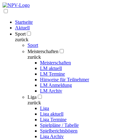
Startseite
Aktuell
Sport
zurück
Sport
Meisterschaften
zurück
Meisterschaften
LM aktuell
LM Termine
Hinweise für Teilnehmer
LM Anmeldung
LM Archiv
Liga
zurück
Liga
Liga aktuell
Liga Termine
Spielpläne / Tabelle
Spielberichtsbögen
Liga Archiv