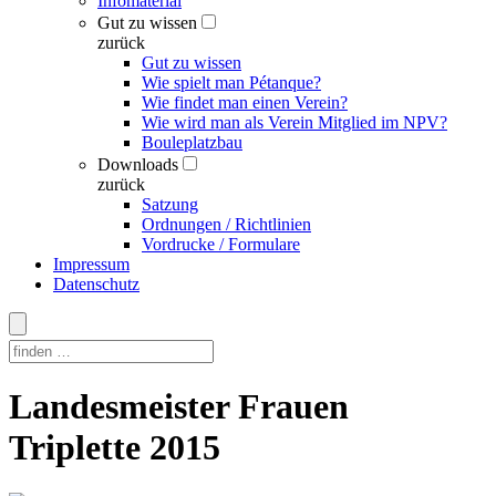
Infomaterial
Gut zu wissen
zurück
Gut zu wissen
Wie spielt man Pétanque?
Wie findet man einen Verein?
Wie wird man als Verein Mitglied im NPV?
Bouleplatzbau
Downloads
zurück
Satzung
Ordnungen / Richtlinien
Vordrucke / Formulare
Impressum
Datenschutz
Skip
Landesmeister Frauen
to
content
Triplette 2015