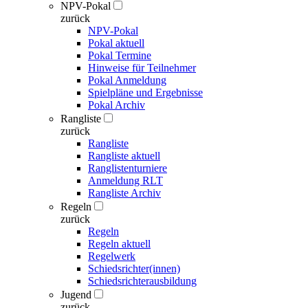
NPV-Pokal
zurück
NPV-Pokal
Pokal aktuell
Pokal Termine
Hinweise für Teilnehmer
Pokal Anmeldung
Spielpläne und Ergebnisse
Pokal Archiv
Rangliste
zurück
Rangliste
Rangliste aktuell
Ranglistenturniere
Anmeldung RLT
Rangliste Archiv
Regeln
zurück
Regeln
Regeln aktuell
Regelwerk
Schiedsrichter(innen)
Schiedsrichterausbildung
Jugend
zurück