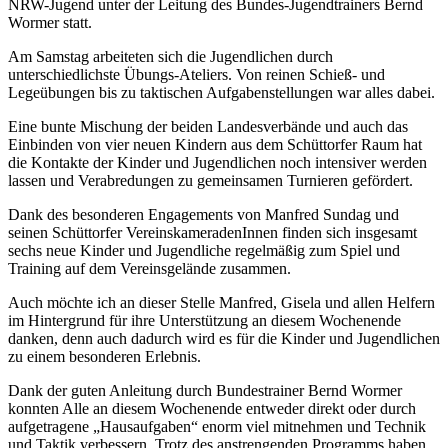
NRW-Jugend unter der Leitung des Bundes-Jugendtrainers Bernd
Wormer statt.
Am Samstag arbeiteten sich die Jugendlichen durch
unterschiedlichste Übungs-Ateliers. Von reinen Schieß- und
Legeübungen bis zu taktischen Aufgabenstellungen war alles dabei.
Eine bunte Mischung der beiden Landesverbände und auch das
Einbinden von vier neuen Kindern aus dem Schüttorfer Raum hat
die Kontakte der Kinder und Jugendlichen noch intensiver werden
lassen und Verabredungen zu gemeinsamen Turnieren gefördert.
Dank des besonderen Engagements von Manfred Sundag und
seinen Schüttorfer VereinskameradenInnen finden sich insgesamt
sechs neue Kinder und Jugendliche regelmäßig zum Spiel und
Training auf dem Vereinsgelände zusammen.
Auch möchte ich an dieser Stelle Manfred, Gisela und allen Helfern
im Hintergrund für ihre Unterstützung an diesem Wochenende
danken, denn auch dadurch wird es für die Kinder und Jugendlichen
zu einem besonderen Erlebnis.
Dank der guten Anleitung durch Bundestrainer Bernd Wormer
konnten Alle an diesem Wochenende entweder direkt oder durch
aufgetragene „Hausaufgaben“ enorm viel mitnehmen und Technik
und Taktik verbessern. Trotz des anstrengenden Programms haben