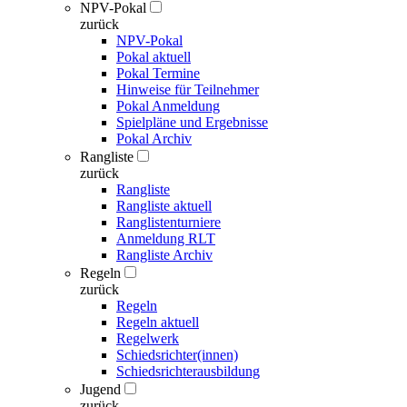
NPV-Pokal
zurück
NPV-Pokal
Pokal aktuell
Pokal Termine
Hinweise für Teilnehmer
Pokal Anmeldung
Spielpläne und Ergebnisse
Pokal Archiv
Rangliste
zurück
Rangliste
Rangliste aktuell
Ranglistenturniere
Anmeldung RLT
Rangliste Archiv
Regeln
zurück
Regeln
Regeln aktuell
Regelwerk
Schiedsrichter(innen)
Schiedsrichterausbildung
Jugend
zurück