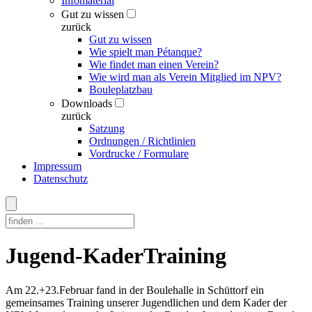
Infomaterial
Gut zu wissen
zurück
Gut zu wissen
Wie spielt man Pétanque?
Wie findet man einen Verein?
Wie wird man als Verein Mitglied im NPV?
Bouleplatzbau
Downloads
zurück
Satzung
Ordnungen / Richtlinien
Vordrucke / Formulare
Impressum
Datenschutz
Skip
Jugend-KaderTraining
to
content
Am 22.+23.Februar fand in der Boulehalle in Schüttorf ein
gemeinsames Training unserer Jugendlichen und dem Kader der