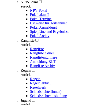
NPV-Pokal
zurück
NPV-Pokal
Pokal aktuell
Pokal Termine
Hinweise für Teilnehmer
Pokal Anmeldung
Spielpläne und Ergebnisse
Pokal Archiv
Rangliste
zurück
Rangliste
Rangliste aktuell
Ranglistenturniere
Anmeldung RLT
Rangliste Archiv
Regeln
zurück
Regeln
Regeln aktuell
Regelwerk
Schiedsrichter(innen)
Schiedsrichterausbildung
Jugend
zurück