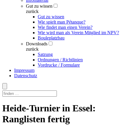
Infomaterial
Gut zu wissen
zurück
Gut zu wissen
Wie spielt man Pétanque?
Wie findet man einen Verein?
Wie wird man als Verein Mitglied im NPV?
Bouleplatzbau
Downloads
zurück
Satzung
Ordnungen / Richtlinien
Vordrucke / Formulare
Impressum
Datenschutz
Skip
Heide-Turnier in Essel:
to
content
Ranglisten fertig