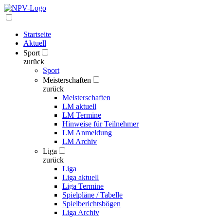
Startseite
Aktuell
Sport
zurück
Sport
Meisterschaften
zurück
Meisterschaften
LM aktuell
LM Termine
Hinweise für Teilnehmer
LM Anmeldung
LM Archiv
Liga
zurück
Liga
Liga aktuell
Liga Termine
Spielpläne / Tabelle
Spielberichtsbögen
Liga Archiv