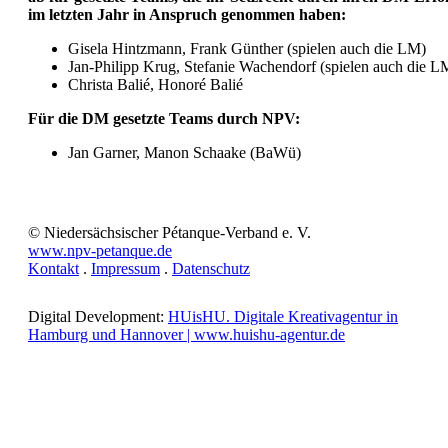
im letzten Jahr in Anspruch genommen haben:
Gisela Hintzmann, Frank Günther (spielen auch die LM)
Jan-Philipp Krug, Stefanie Wachendorf (spielen auch die L
Christa Balié, Honoré Balié
Für die DM g
esetzte Teams durch NPV:
Jan Garner, Manon Schaake (BaWü)
© Niedersächsischer Pétanque-Verband e. V.
www.npv-petanque.de
Kontakt
.
Impressum
.
Datenschutz
Digital Development:
HUisHU. Digitale Kreativagentur in
Hamburg und Hannover | www.huishu-agentur.de