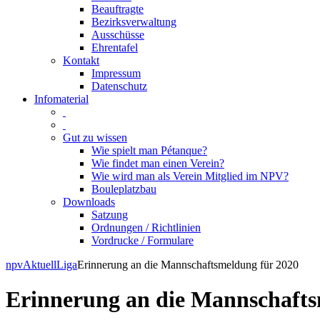
Beauftragte
Bezirksverwaltung
Ausschüsse
Ehrentafel
Kontakt
Impressum
Datenschutz
Infomaterial
Gut zu wissen
Wie spielt man Pétanque?
Wie findet man einen Verein?
Wie wird man als Verein Mitglied im NPV?
Bouleplatzbau
Downloads
Satzung
Ordnungen / Richtlinien
Vordrucke / Formulare
Skip
npv
Aktuell
Liga
Erinnerung an die Mannschaftsmeldung für 2020
to
content
Erinnerung an die Mannschafts