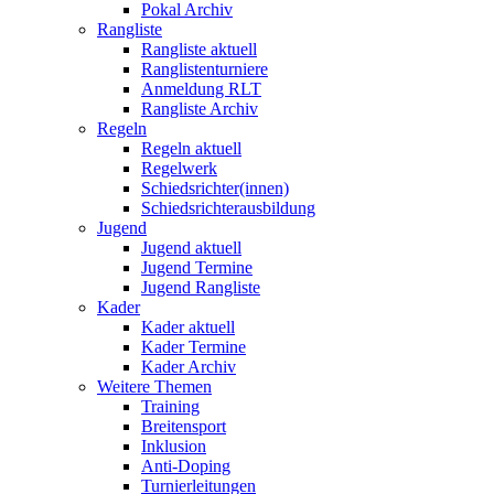
Pokal Archiv
Rangliste
Rangliste aktuell
Ranglistenturniere
Anmeldung RLT
Rangliste Archiv
Regeln
Regeln aktuell
Regelwerk
Schiedsrichter(innen)
Schiedsrichterausbildung
Jugend
Jugend aktuell
Jugend Termine
Jugend Rangliste
Kader
Kader aktuell
Kader Termine
Kader Archiv
Weitere Themen
Training
Breitensport
Inklusion
Anti-Doping
Turnierleitungen