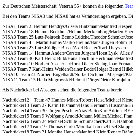
Zur Deutschen Meisterschaft Veteran 55+ können die folgenden
Tea
Bei den Teams NISA3 und NISA8 hat es Veränderungen ergeben. Die
NISA1 Team 2 Helmut Hendrys/Gisela Hintzmann/Manfred Hesp
NISA2 Team 18 Helmut Beckhuis/Helmut Meckelnborg/Marlen Eber
NISA3 Team 25
Lutz Poltrock
Benno Lüdeke/Theodor Schenke/Jos
NISA4 Team 4 Martin Bühre/Marko Freund/Hans Jürgen Böhm B
NISA5 Team 23 Lutz-Rüdiger Busse/Axel Becker/Karl Theyssen 
NISA6 Team 14 Hartmut Anders/Carsten Jürgens/Horst Lysk Allez 
NISA7 Team 36 Karl-Heinz Büld/Hans-Joachim Heckmann/Manfred
NISA8 Team 10 Norbert Asseier /
Horst Dieter Sieling
Joao Fernand
NISA9 Team 7 Karl-Heinz Weiden/Rainer Bode/Holger Bernd Hilleb
NISA10 Team 41 Norbert Engelhardt/Norbert Schmidt-Mispagel/Kl
NISA11 Team 15 Hella Mugrowski/Helmut Dörge/Dieter Kurbjuhn 
Als Nachrücker bei Absagen stehen die folgenden Teams bereit:
Nachrücker12 Team 47 Hannes Milatz/Robert Heise/Michael Klette
Nachrücker13 Team 27 Karin Husmann/Hans-Hermann Husmann/Herb
Nachrücker14 Team 30 Jürgen Peschke/Aras Balic/Karl Adrion BF
Nachrücker15 Team 9 Wolfgang Arnold/Johann Müller/Michael Fra
Nachrücker16 Team 24 Michael Schille-Schumacher/Karl F. Hahlb
Nachrücker17 Team 19 Thomas Christ/Monika Lorenz/Ursel Skuppin
Nachrücker18 Team 21 Monika Hansen/Manfred Klein/Renate Bäßm