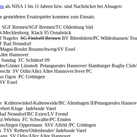
ms
als NISA 1 bis 11 fahren bzw. sind Nachrücker bei Absagen:
 gemeldeten Ersatzspieler kommen zum Einsatz.
en SGF Bremen/SGF Bremen/TC Oldenburg Süd
t-Mecklenborg Klack 95 Osnabrück
ef Nageler
SG Findorff Bremen
BV Ibbenbüren/PC Wildeshausen/ Teut
F Bad Nenndorf
Magni-Bouler Braunschweig/SV Essel
Allee Hannover
 Sundag FC Schüttorf 09
es/Günter Lünstedt Petangueules Hannover/ Hamburger Rugby Club/
recht SV Odin/Allez Allee Hannover/Jever PC
aus Ogon PC Göttingen
SV Essel
r Krähenwinkel-Kaltenweide/BC Altenhagen II/Petangueules Hannov
ert Kluge Jadeboule Varel
 Bad Nenndorf/BC Exten/LV Fremd
ntz-Wielstra FC Schwalbe/PC Emden
ohm/Jürgen Oppermann SSV Alfeld /PC Göttingen
 TSV Rethen/Oldenbouler/ Jadeboule Varel
ann SV Odin/Allez Allee Hannover