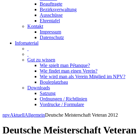
Beauftragte
Bezirksverwaltung
Ausschüsse
Ehrentafel
Kontakt
Impressum
Datenschutz
Infomaterial
Gut zu wissen
Wie spielt man Pétanque?
Wie findet man einen Verein?
Wie wird man als Verein Mitglied im NPV?
Bouleplatzbau
Downloads
Satzung
Ordnungen / Richtlinien
Vordrucke / Formulare
Skip
npv
Aktuell
Allgemein
Deutsche Meisterschaft Veteran 2012
to
content
Deutsche Meisterschaft Veteran