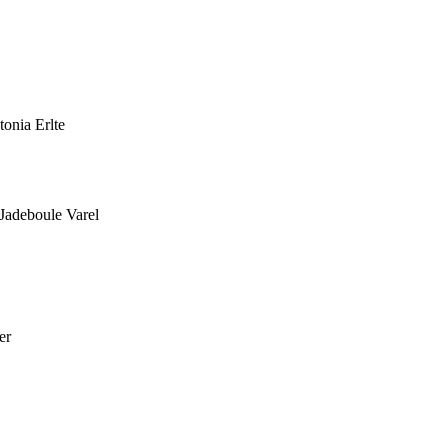
onia Erlte
Jadeboule Varel
er