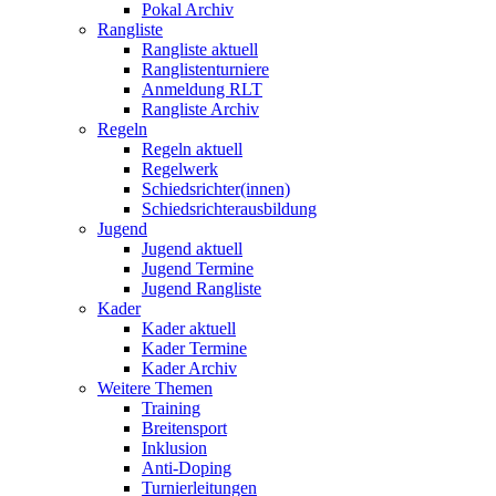
Pokal Archiv
Rangliste
Rangliste aktuell
Ranglistenturniere
Anmeldung RLT
Rangliste Archiv
Regeln
Regeln aktuell
Regelwerk
Schiedsrichter(innen)
Schiedsrichterausbildung
Jugend
Jugend aktuell
Jugend Termine
Jugend Rangliste
Kader
Kader aktuell
Kader Termine
Kader Archiv
Weitere Themen
Training
Breitensport
Inklusion
Anti-Doping
Turnierleitungen