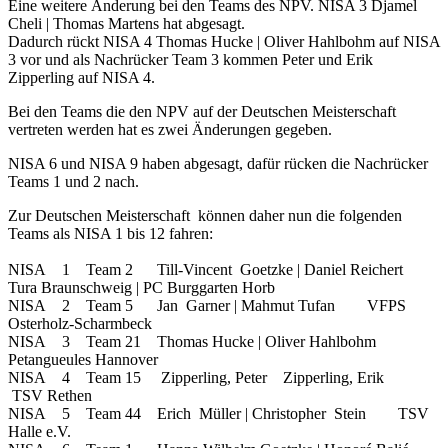
Eine weitere Änderung bei den Teams des NPV. NISA 3 Djamel
Cheli | Thomas Martens hat abgesagt.
Dadurch rückt NISA 4 Thomas Hucke | Oliver Hahlbohm auf NISA
3 vor und als Nachrücker Team 3 kommen Peter und Erik
Zipperling auf NISA 4.
Bei den Teams die den NPV auf der Deutschen Meisterschaft
vertreten werden hat es zwei Änderungen gegeben.
NISA 6 und NISA 9 haben abgesagt, dafür rücken die Nachrücker
Teams 1 und 2 nach.
Zur Deutschen Meisterschaft können daher nun die folgenden
Teams als NISA 1 bis 12 fahren:
NISA 1 Team 2 Till-Vincent Goetzke | Daniel Reichert
Tura Braunschweig | PC Burggarten Horb
NISA 2 Team 5 Jan Garner | Mahmut Tufan VFPS
Osterholz-Scharmbeck
NISA 3 Team 21 Thomas Hucke | Oliver Hahlbohm
Petangueules Hannover
NISA 4 Team 15 Zipperling, Peter Zipperling, Erik
TSV Rethen
NISA 5 Team 44 Erich Müller | Christopher Stein TSV
Halle e.V.