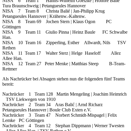
NISA 6 Team 1 Hanns-Wilhelm Goetzke | Honoré Balié
Tura Braunschweig | Petangueules Hannover
NISA 7 Team 8 Christa Balié | Jan-Philipp Krug
Petangueules Hannover | Krähenw.-Kaltenw.
NISA 8 Team 69 Jochen Stern | Klaus Ogon PC
Göttingen
NISA 9 Team 11 Giulio Pinna | Heinz Baule FC Schwalbe
Han.
NISA 10 Team 16 Zipperling, Esther Allwardt, Nils TSV
Rethen
NISA 11 Team 17 Walter Sterz | Helge Haseloff Allez
Allee Han.
NISA 12 Team 27 Peter Menke | Matthias Steep B-Team-
Rettmer
Als Nachrücker bei Absagen stehen nun die folgenden fünf Teams
bereit:
Nachrücker 1 Team 128 Martin Mengeling | Joachim Heimrich
TSV Liekwegen von 1910
Nachrücker 2 Team 34 Aras Balić | Arnd Richarz
Petangueules Hannover | Boule Club Exten e.V.
Nachrücker 3 Team 47 Norbert Schmidt-Mispagel | Felix
Lemke PC Göttingen
Nachrücker 4 Team 12 Stephan Dippmann | Werner Twesten
Allez Allee Han. | TSV Rethen e.V.