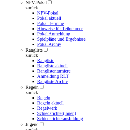
NPV-Pokal
zurück
NPV-Pokal
Pokal aktuell
Pokal Termine
Hinweise für Teilnehmer
Pokal Anmeldung
Spielpläne und Ergebnisse
Pokal Archiv
Rangliste
zurück
Rangliste
Rangliste aktuell
Ranglistenturniere
Anmeldung RLT
Rangliste Archiv
Regeln
zurück
Regeln
Regeln aktuell
Regelwerk
Schiedsrichter(innen)
Schiedsrichterausbildung
Jugend
zurück