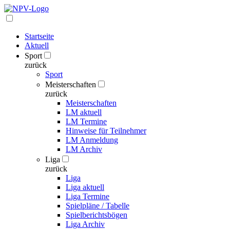
Startseite
Aktuell
Sport
zurück
Sport
Meisterschaften
zurück
Meisterschaften
LM aktuell
LM Termine
Hinweise für Teilnehmer
LM Anmeldung
LM Archiv
Liga
zurück
Liga
Liga aktuell
Liga Termine
Spielpläne / Tabelle
Spielberichtsbögen
Liga Archiv