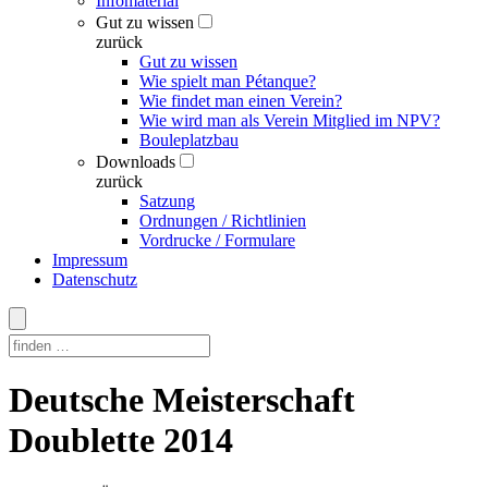
Infomaterial
Gut zu wissen
zurück
Gut zu wissen
Wie spielt man Pétanque?
Wie findet man einen Verein?
Wie wird man als Verein Mitglied im NPV?
Bouleplatzbau
Downloads
zurück
Satzung
Ordnungen / Richtlinien
Vordrucke / Formulare
Impressum
Datenschutz
Skip
Deutsche Meisterschaft
to
content
Doublette 2014