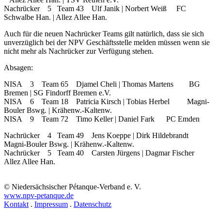
Nachrücker 5 Team 43 Ulf Janik | Norbert Weiß FC
Schwalbe Han. | Allez Allee Han.
Auch für die neuen Nachrücker Teams gilt natürlich, dass sie sich
unverzüglich bei der NPV Geschäftsstelle melden müssen wenn sie
nicht mehr als Nachrücker zur Verfügung stehen.
Absagen:
NISA 3 Team 65 Djamel Cheli | Thomas Martens BG
Bremen | SG Findorff Bremen e.V.
NISA 6 Team 18 Patricia Kirsch | Tobias Herbel Magni-
Bouler Bswg. | Krähenw.-Kaltenw.
NISA 9 Team 72 Timo Keller | Daniel Fark PC Emden
Nachrücker 4 Team 49 Jens Koeppe | Dirk Hildebrandt
Magni-Bouler Bswg. | Krähenw.-Kaltenw.
Nachrücker 5 Team 40 Carsten Jürgens | Dagmar Fischer
Allez Allee Han.
© Niedersächsischer Pétanque-Verband e. V.
www.npv-petanque.de
Kontakt
.
Impressum
.
Datenschutz