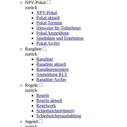
NPV-Pokal
zurück
NPV-Pokal
Pokal aktuell
Pokal Termine
Hinweise für Teilnehmer
Pokal Anmeldung
Spielpläne und Ergebnisse
Pokal Archiv
Rangliste
zurück
Rangliste
Rangliste aktuell
Ranglistenturniere
Anmeldung RLT
Rangliste Archiv
Regeln
zurück
Regeln
Regeln aktuell
Regelwerk
Schiedsrichter(innen)
Schiedsrichterausbildung
Jugend
zurück