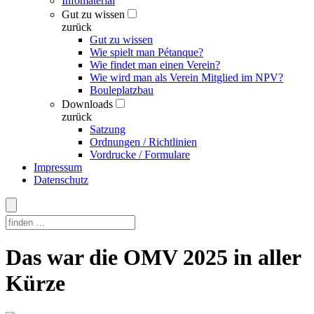
Infomaterial
Gut zu wissen
zurück
Gut zu wissen
Wie spielt man Pétanque?
Wie findet man einen Verein?
Wie wird man als Verein Mitglied im NPV?
Bouleplatzbau
Downloads
zurück
Satzung
Ordnungen / Richtlinien
Vordrucke / Formulare
Impressum
Datenschutz
Skip
Das war die OMV 2025 in aller
to
content
Kürze