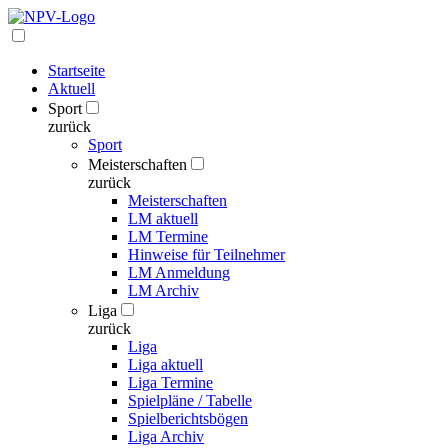
Startseite
Aktuell
Sport
zurück
Sport
Meisterschaften
zurück
Meisterschaften
LM aktuell
LM Termine
Hinweise für Teilnehmer
LM Anmeldung
LM Archiv
Liga
zurück
Liga
Liga aktuell
Liga Termine
Spielpläne / Tabelle
Spielberichtsbögen
Liga Archiv