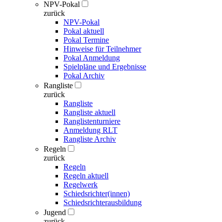
NPV-Pokal
zurück
NPV-Pokal
Pokal aktuell
Pokal Termine
Hinweise für Teilnehmer
Pokal Anmeldung
Spielpläne und Ergebnisse
Pokal Archiv
Rangliste
zurück
Rangliste
Rangliste aktuell
Ranglistenturniere
Anmeldung RLT
Rangliste Archiv
Regeln
zurück
Regeln
Regeln aktuell
Regelwerk
Schiedsrichter(innen)
Schiedsrichterausbildung
Jugend
zurück