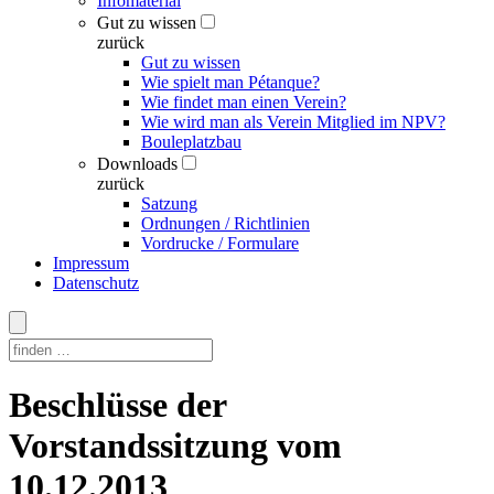
Infomaterial
Gut zu wissen
zurück
Gut zu wissen
Wie spielt man Pétanque?
Wie findet man einen Verein?
Wie wird man als Verein Mitglied im NPV?
Bouleplatzbau
Downloads
zurück
Satzung
Ordnungen / Richtlinien
Vordrucke / Formulare
Impressum
Datenschutz
Skip
Beschlüsse der
to
content
Vorstandssitzung vom
10.12.2013