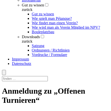
Infomaterial
Gut zu wissen
zurück
Gut zu wissen
Wie spielt man Pétanque?
Wie findet man einen Verein?
Wie wird man als Verein Mitglied im NPV?
Bouleplatzbau
Downloads
zurück
Satzung
Ordnungen / Richtlinien
Vordrucke / Formulare
Impressum
Datenschutz
Skip
Anmeldung zu „Offenen
to
content
Turnieren“