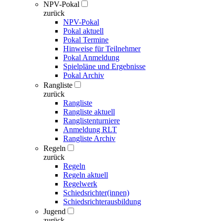
NPV-Pokal
zurück
NPV-Pokal
Pokal aktuell
Pokal Termine
Hinweise für Teilnehmer
Pokal Anmeldung
Spielpläne und Ergebnisse
Pokal Archiv
Rangliste
zurück
Rangliste
Rangliste aktuell
Ranglistenturniere
Anmeldung RLT
Rangliste Archiv
Regeln
zurück
Regeln
Regeln aktuell
Regelwerk
Schiedsrichter(innen)
Schiedsrichterausbildung
Jugend
zurück