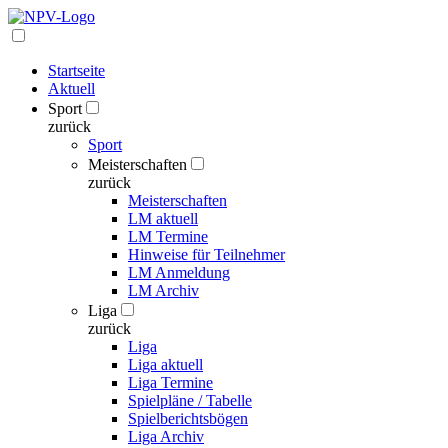
Startseite
Aktuell
Sport
zurück
Sport
Meisterschaften
zurück
Meisterschaften
LM aktuell
LM Termine
Hinweise für Teilnehmer
LM Anmeldung
LM Archiv
Liga
zurück
Liga
Liga aktuell
Liga Termine
Spielpläne / Tabelle
Spielberichtsbögen
Liga Archiv