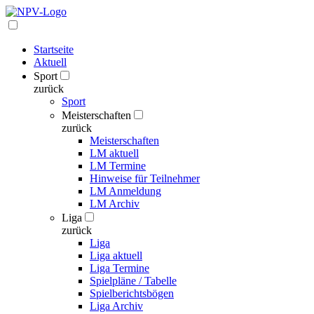
Startseite
Aktuell
Sport
zurück
Sport
Meisterschaften
zurück
Meisterschaften
LM aktuell
LM Termine
Hinweise für Teilnehmer
LM Anmeldung
LM Archiv
Liga
zurück
Liga
Liga aktuell
Liga Termine
Spielpläne / Tabelle
Spielberichtsbögen
Liga Archiv