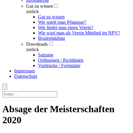
Infomaterial
Gut zu wissen
zurück
Gut zu wissen
Wie spielt man Pétanque?
Wie findet man einen Verein?
Wie wird man als Verein Mitglied im NPV?
Bouleplatzbau
Downloads
zurück
Satzung
Ordnungen / Richtlinien
Vordrucke / Formulare
Impressum
Datenschutz
Skip
Absage der Meisterschaften
to
content
2020