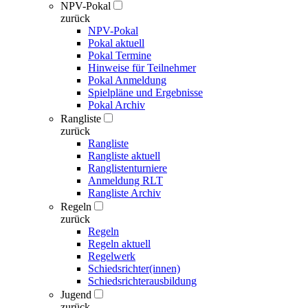
NPV-Pokal
zurück
NPV-Pokal
Pokal aktuell
Pokal Termine
Hinweise für Teilnehmer
Pokal Anmeldung
Spielpläne und Ergebnisse
Pokal Archiv
Rangliste
zurück
Rangliste
Rangliste aktuell
Ranglistenturniere
Anmeldung RLT
Rangliste Archiv
Regeln
zurück
Regeln
Regeln aktuell
Regelwerk
Schiedsrichter(innen)
Schiedsrichterausbildung
Jugend
zurück