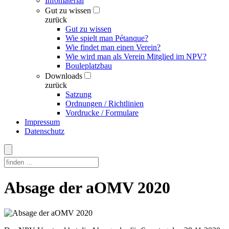
Infomaterial
Gut zu wissen
zurück
Gut zu wissen
Wie spielt man Pétanque?
Wie findet man einen Verein?
Wie wird man als Verein Mitglied im NPV?
Bouleplatzbau
Downloads
zurück
Satzung
Ordnungen / Richtlinien
Vordrucke / Formulare
Impressum
Datenschutz
Skip
Absage der aOMV 2020
to
content