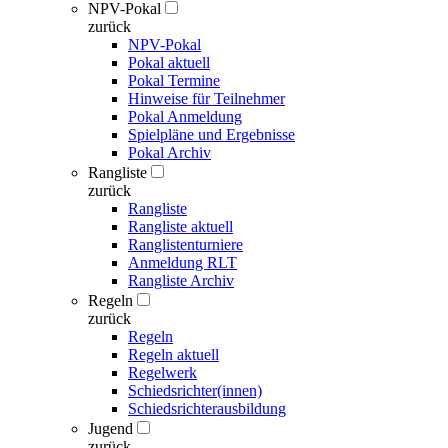
NPV-Pokal
zurück
NPV-Pokal
Pokal aktuell
Pokal Termine
Hinweise für Teilnehmer
Pokal Anmeldung
Spielpläne und Ergebnisse
Pokal Archiv
Rangliste
zurück
Rangliste
Rangliste aktuell
Ranglistenturniere
Anmeldung RLT
Rangliste Archiv
Regeln
zurück
Regeln
Regeln aktuell
Regelwerk
Schiedsrichter(innen)
Schiedsrichterausbildung
Jugend
zurück