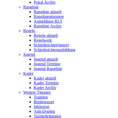
Pokal Archiv
Rangliste
Rangliste aktuell
Ranglistenturniere
Anmeldung RLT
Rangliste Archiv
Regeln
Regeln aktuell
Regelwerk
Schiedsrichter(innen)
Schiedsrichterausbildung
Jugend
Jugend aktuell
Jugend Termine
Jugend Rangliste
Kader
Kader aktuell
Kader Termine
Kader Archiv
Weitere Themen
Training
Breitensport
Inklusion
Anti-Doping
Turnierleitungen