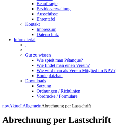
Beauftragte
Bezirksverwaltung
Ausschüsse
Ehrentafel
Kontakt
Impressum
Datenschutz
Infomaterial
Gut zu wissen
Wie spielt man Pétanque?
Wie findet man einen Verein?
Wie wird man als Verein Mitglied im NPV?
Bouleplatzbau
Downloads
Satzung
Ordnungen / Richtlinien
Vordrucke / Formulare
Skip
npv
Aktuell
Allgemein
Abrechnung per Lastschrift
to
content
Abrechnung per Lastschrift