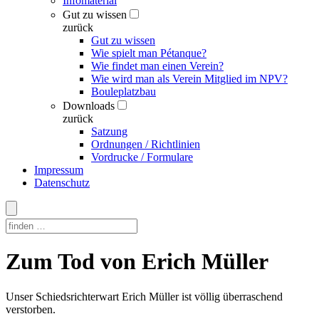
Infomaterial
Gut zu wissen
zurück
Gut zu wissen
Wie spielt man Pétanque?
Wie findet man einen Verein?
Wie wird man als Verein Mitglied im NPV?
Bouleplatzbau
Downloads
zurück
Satzung
Ordnungen / Richtlinien
Vordrucke / Formulare
Impressum
Datenschutz
Skip
Zum Tod von Erich Müller
to
content
Unser Schiedsrichterwart Erich Müller ist völlig überraschend
verstorben.