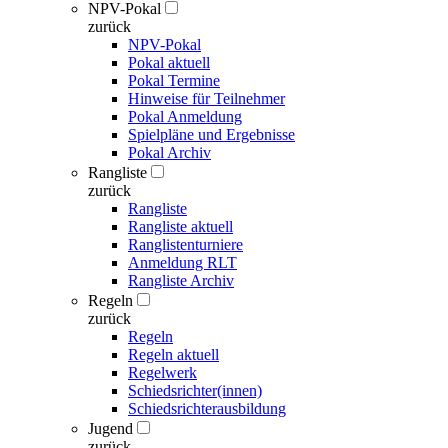
NPV-Pokal
zurück
NPV-Pokal
Pokal aktuell
Pokal Termine
Hinweise für Teilnehmer
Pokal Anmeldung
Spielpläne und Ergebnisse
Pokal Archiv
Rangliste
zurück
Rangliste
Rangliste aktuell
Ranglistenturniere
Anmeldung RLT
Rangliste Archiv
Regeln
zurück
Regeln
Regeln aktuell
Regelwerk
Schiedsrichter(innen)
Schiedsrichterausbildung
Jugend
zurück