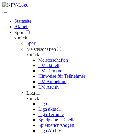
Startseite
Aktuell
Sport
zurück
Sport
Meisterschaften
zurück
Meisterschaften
LM aktuell
LM Termine
Hinweise für Teilnehmer
LM Anmeldung
LM Archiv
Liga
zurück
Liga
Liga aktuell
Liga Termine
Spielpläne / Tabelle
Spielberichtsbögen
Liga Archiv