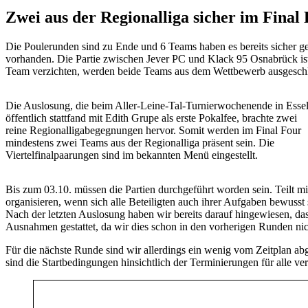
Zwei aus der Regionalliga sicher im Final
Die Poulerunden sind zu Ende und 6 Teams haben es bereits sicher g
vorhanden. Die Partie zwischen Jever PC und Klack 95 Osnabrück is
Team verzichten, werden beide Teams aus dem Wettbewerb ausgeschlos
Die Auslosung, die beim Aller-Leine-Tal-Turnierwochenende in Esse
öffentlich stattfand mit Edith Grupe als erste Pokalfee, brachte zwei
reine Regionalligabegegnungen hervor. Somit werden im Final Four
mindestens zwei Teams aus der Regionalliga präsent sein. Die
Viertelfinalpaarungen sind im bekannten Menü eingestellt.
Bis zum 03.10. müssen die Partien durchgeführt worden sein. Teilt m
organisieren, wenn sich alle Beteiligten auch ihrer Aufgaben bewusst 
Nach der letzten Auslosung haben wir bereits darauf hingewiesen, da
Ausnahmen gestattet, da wir dies schon in den vorherigen Runden nic
Für die nächste Runde sind wir allerdings ein wenig vom Zeitplan abg
sind die Startbedingungen hinsichtlich der Terminierungen für alle ve