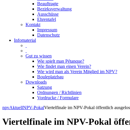
Beauftragte
Bezirksverwaltung
Ausschüsse
Ehrentafel
Kontakt
Impressum
Datenschutz
Infomaterial
Gut zu wissen
Wie spielt man Pétanque?
Wie findet man einen Verein?
Wie wird man als Verein Mitglied im NPV?
Bouleplatzbau
Downloads
Satzung
Ordnungen / Richtlinien
Vordrucke / Formulare
Skip
npv
Aktuell
NPV-Pokal
Viertelfinale im NPV-Pokal öffentlich ausgelos
to
content
Viertelfinale im NPV-Pokal öffe