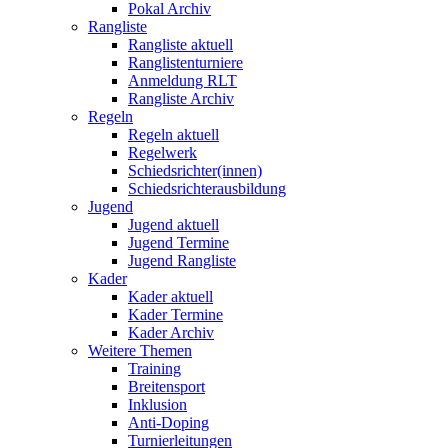
Pokal Archiv
Rangliste
Rangliste aktuell
Ranglistenturniere
Anmeldung RLT
Rangliste Archiv
Regeln
Regeln aktuell
Regelwerk
Schiedsrichter(innen)
Schiedsrichterausbildung
Jugend
Jugend aktuell
Jugend Termine
Jugend Rangliste
Kader
Kader aktuell
Kader Termine
Kader Archiv
Weitere Themen
Training
Breitensport
Inklusion
Anti-Doping
Turnierleitungen