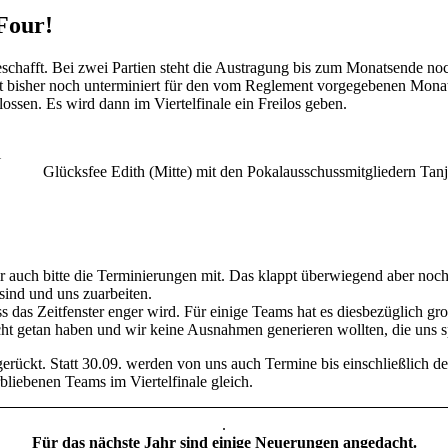
 Four!
eschafft. Bei zwei Partien steht die Austragung bis zum Monatsende n
t bisher noch unterminiert für den vom Reglement vorgegebenen Monat
sen. Es wird dann im Viertelfinale ein Freilos geben.
l
Glücksfee Edith (Mitte) mit den Pokalausschussmitgliedern Tan
ir auch bitte die Terminierungen mit. Das klappt überwiegend aber noc
sind und uns zuarbeiten.
ss das Zeitfenster enger wird. Für einige Teams hat es diesbezüglich 
ht getan haben und wir keine Ausnahmen generieren wollten, die uns sp
erückt. Statt 30.09. werden von uns auch Termine bis einschließlich de
rbliebenen Teams im Viertelfinale gleich.
.
Für das nächste Jahr sind einige Neuerungen angedacht.