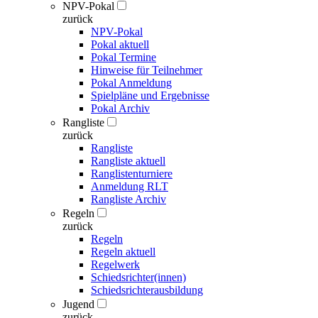
NPV-Pokal
zurück
NPV-Pokal
Pokal aktuell
Pokal Termine
Hinweise für Teilnehmer
Pokal Anmeldung
Spielpläne und Ergebnisse
Pokal Archiv
Rangliste
zurück
Rangliste
Rangliste aktuell
Ranglistenturniere
Anmeldung RLT
Rangliste Archiv
Regeln
zurück
Regeln
Regeln aktuell
Regelwerk
Schiedsrichter(innen)
Schiedsrichterausbildung
Jugend
zurück