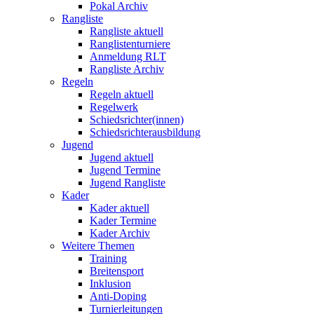
Pokal Archiv
Rangliste
Rangliste aktuell
Ranglistenturniere
Anmeldung RLT
Rangliste Archiv
Regeln
Regeln aktuell
Regelwerk
Schiedsrichter(innen)
Schiedsrichterausbildung
Jugend
Jugend aktuell
Jugend Termine
Jugend Rangliste
Kader
Kader aktuell
Kader Termine
Kader Archiv
Weitere Themen
Training
Breitensport
Inklusion
Anti-Doping
Turnierleitungen