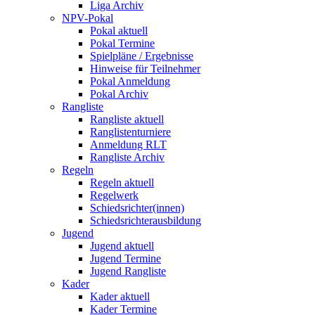
Liga Archiv
NPV-Pokal
Pokal aktuell
Pokal Termine
Spielpläne / Ergebnisse
Hinweise für Teilnehmer
Pokal Anmeldung
Pokal Archiv
Rangliste
Rangliste aktuell
Ranglistenturniere
Anmeldung RLT
Rangliste Archiv
Regeln
Regeln aktuell
Regelwerk
Schiedsrichter(innen)
Schiedsrichterausbildung
Jugend
Jugend aktuell
Jugend Termine
Jugend Rangliste
Kader
Kader aktuell
Kader Termine