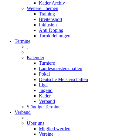
Kader Archiv
Weitere Themen
Training
Breitensport
Inklusion
Anti-Doping
Turnierleitungen
Termine
Kalender
Turniere
Landesmeisterschaften
Pokal
Deutsche Meisterschaften
Liga
Jugend
Kader
Verband
Ständige Termine
Verband
Über uns
Mitglied werden
Vereine