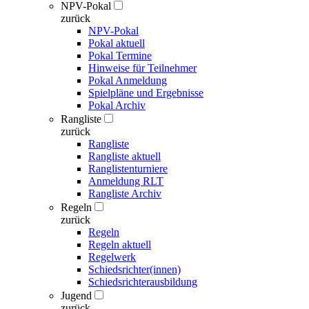
NPV-Pokal
zurück
NPV-Pokal
Pokal aktuell
Pokal Termine
Hinweise für Teilnehmer
Pokal Anmeldung
Spielpläne und Ergebnisse
Pokal Archiv
Rangliste
zurück
Rangliste
Rangliste aktuell
Ranglistenturniere
Anmeldung RLT
Rangliste Archiv
Regeln
zurück
Regeln
Regeln aktuell
Regelwerk
Schiedsrichter(innen)
Schiedsrichterausbildung
Jugend
zurück