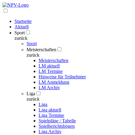
Startseite
Aktuell
Sport
zurück
Sport
Meisterschaften
zurück
Meisterschaften
LM aktuell
LM Termine
Hinweise für Teilnehmer
LM Anmeldung
LM Archiv
Liga
zurück
Liga
Liga aktuell
Liga Termine
Spielpläne / Tabelle
Spielberichtsbögen
Liga Archiv