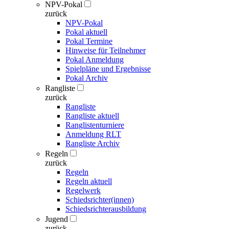
NPV-Pokal
zurück
NPV-Pokal
Pokal aktuell
Pokal Termine
Hinweise für Teilnehmer
Pokal Anmeldung
Spielpläne und Ergebnisse
Pokal Archiv
Rangliste
zurück
Rangliste
Rangliste aktuell
Ranglistenturniere
Anmeldung RLT
Rangliste Archiv
Regeln
zurück
Regeln
Regeln aktuell
Regelwerk
Schiedsrichter(innen)
Schiedsrichterausbildung
Jugend
zurück