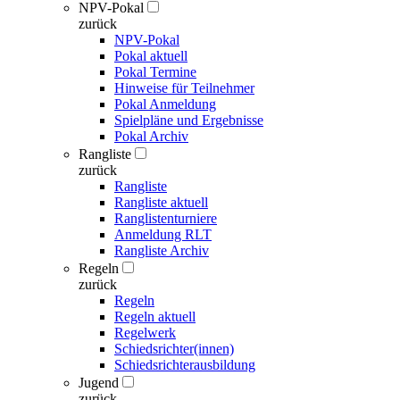
NPV-Pokal
zurück
NPV-Pokal
Pokal aktuell
Pokal Termine
Hinweise für Teilnehmer
Pokal Anmeldung
Spielpläne und Ergebnisse
Pokal Archiv
Rangliste
zurück
Rangliste
Rangliste aktuell
Ranglistenturniere
Anmeldung RLT
Rangliste Archiv
Regeln
zurück
Regeln
Regeln aktuell
Regelwerk
Schiedsrichter(innen)
Schiedsrichterausbildung
Jugend
zurück