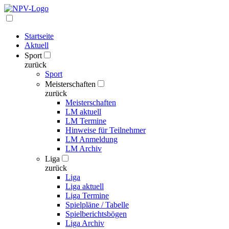
Startseite
Aktuell
Sport
zurück
Sport
Meisterschaften
zurück
Meisterschaften
LM aktuell
LM Termine
Hinweise für Teilnehmer
LM Anmeldung
LM Archiv
Liga
zurück
Liga
Liga aktuell
Liga Termine
Spielpläne / Tabelle
Spielberichtsbögen
Liga Archiv