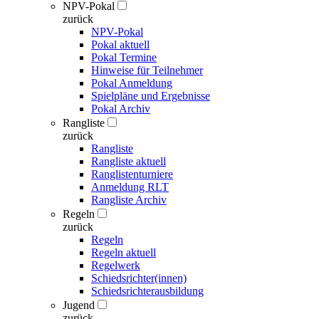
NPV-Pokal
zurück
NPV-Pokal
Pokal aktuell
Pokal Termine
Hinweise für Teilnehmer
Pokal Anmeldung
Spielpläne und Ergebnisse
Pokal Archiv
Rangliste
zurück
Rangliste
Rangliste aktuell
Ranglistenturniere
Anmeldung RLT
Rangliste Archiv
Regeln
zurück
Regeln
Regeln aktuell
Regelwerk
Schiedsrichter(innen)
Schiedsrichterausbildung
Jugend
zurück