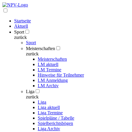
Startseite
Aktuell
Sport
zurück
Sport
Meisterschaften
zurück
Meisterschaften
LM aktuell
LM Termine
Hinweise für Teilnehmer
LM Anmeldung
LM Archiv
Liga
zurück
Liga
Liga aktuell
Liga Termine
Spielpläne / Tabelle
Spielberichtsbögen
Liga Archiv