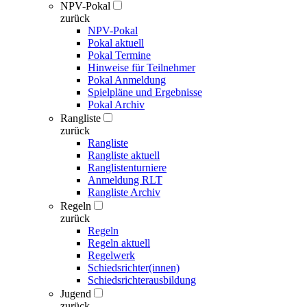
NPV-Pokal
zurück
NPV-Pokal
Pokal aktuell
Pokal Termine
Hinweise für Teilnehmer
Pokal Anmeldung
Spielpläne und Ergebnisse
Pokal Archiv
Rangliste
zurück
Rangliste
Rangliste aktuell
Ranglistenturniere
Anmeldung RLT
Rangliste Archiv
Regeln
zurück
Regeln
Regeln aktuell
Regelwerk
Schiedsrichter(innen)
Schiedsrichterausbildung
Jugend
zurück