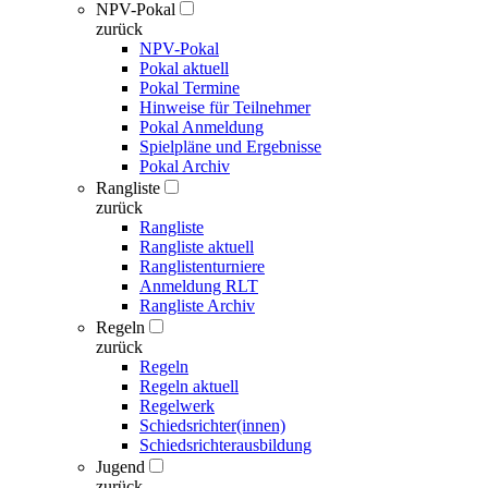
NPV-Pokal
zurück
NPV-Pokal
Pokal aktuell
Pokal Termine
Hinweise für Teilnehmer
Pokal Anmeldung
Spielpläne und Ergebnisse
Pokal Archiv
Rangliste
zurück
Rangliste
Rangliste aktuell
Ranglistenturniere
Anmeldung RLT
Rangliste Archiv
Regeln
zurück
Regeln
Regeln aktuell
Regelwerk
Schiedsrichter(innen)
Schiedsrichterausbildung
Jugend
zurück