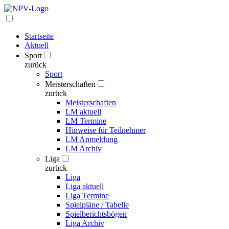
Startseite
Aktuell
Sport
zurück
Sport
Meisterschaften
zurück
Meisterschaften
LM aktuell
LM Termine
Hinweise für Teilnehmer
LM Anmeldung
LM Archiv
Liga
zurück
Liga
Liga aktuell
Liga Termine
Spielpläne / Tabelle
Spielberichtsbögen
Liga Archiv