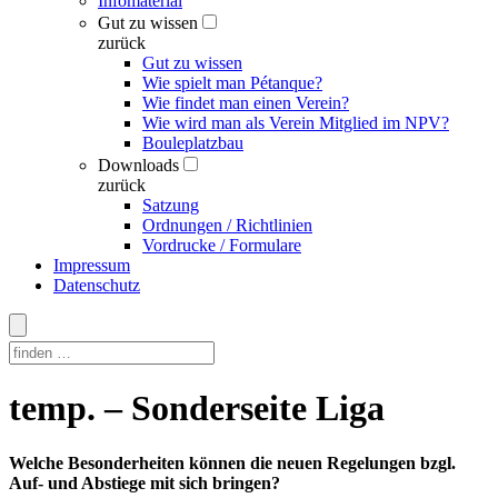
Infomaterial
Gut zu wissen
zurück
Gut zu wissen
Wie spielt man Pétanque?
Wie findet man einen Verein?
Wie wird man als Verein Mitglied im NPV?
Bouleplatzbau
Downloads
zurück
Satzung
Ordnungen / Richtlinien
Vordrucke / Formulare
Impressum
Datenschutz
Skip
temp. – Sonderseite Liga
to
content
Welche Besonderheiten können die neuen Regelungen bzgl.
Auf- und Abstiege mit sich bringen?