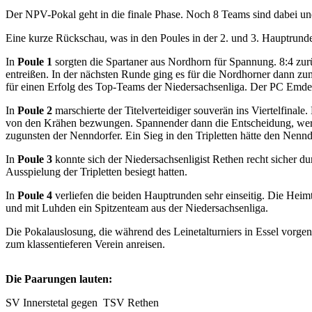
Der NPV-Pokal geht in die finale Phase. Noch 8 Teams sind dabei u
Eine kurze Rückschau, was in den Poules in der 2. und 3. Hauptrunde 
In
Poule 1
sorgten die Spartaner aus Nordhorn für Spannung. 8:4 zur
entreißen. In der nächsten Runde ging es für die Nordhorner dann z
für einen Erfolg des Top-Teams der Niedersachsenliga. Der PC Emden is
In
Poule 2
marschierte der Titelverteidiger souverän ins Viertelfina
von den Krähen bezwungen. Spannender dann die Entscheidung, wer a
zugunsten der Nenndorfer. Ein Sieg in den Tripletten hätte den Nenn
In
Poule 3
konnte sich der Niedersachsenligist Rethen recht sicher du
Ausspielung der Tripletten besiegt hatten.
In
Poule 4
verliefen die beiden Hauptrunden sehr einseitig. Die Heimte
und mit Luhden ein Spitzenteam aus der Niedersachsenliga.
Die Pokalauslosung, die während des Leinetalturniers in Essel vorge
zum klassentieferen Verein anreisen.
Die Paarungen lauten:
SV Innerstetal gegen TSV Rethen