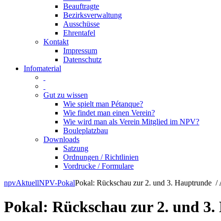
Beauftragte
Bezirksverwaltung
Ausschüsse
Ehrentafel
Kontakt
Impressum
Datenschutz
Infomaterial
Gut zu wissen
Wie spielt man Pétanque?
Wie findet man einen Verein?
Wie wird man als Verein Mitglied im NPV?
Bouleplatzbau
Downloads
Satzung
Ordnungen / Richtlinien
Vordrucke / Formulare
Skip
npv
Aktuell
NPV-Pokal
Pokal: Rückschau zur 2. und 3. Hauptrunde / 
to
content
Pokal: Rückschau zur 2. und 3.