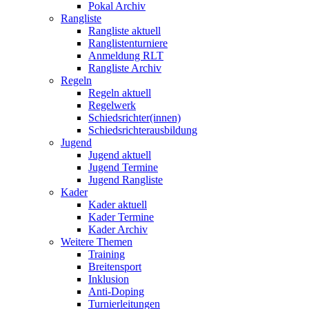
Pokal Archiv
Rangliste
Rangliste aktuell
Ranglistenturniere
Anmeldung RLT
Rangliste Archiv
Regeln
Regeln aktuell
Regelwerk
Schiedsrichter(innen)
Schiedsrichterausbildung
Jugend
Jugend aktuell
Jugend Termine
Jugend Rangliste
Kader
Kader aktuell
Kader Termine
Kader Archiv
Weitere Themen
Training
Breitensport
Inklusion
Anti-Doping
Turnierleitungen