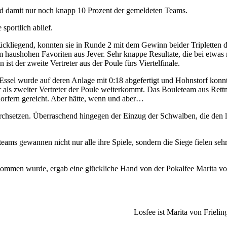
nd damit nur noch knapp 10 Prozent der gemeldeten Teams.
sportlich ablief.
ückliegend, konnten sie in Runde 2 mit dem Gewinn beider Tripletten 
um haushohen Favoriten aus Jever. Sehr knappe Resultate, die bei etw
t der zweite Vertreter aus der Poule fürs Viertelfinale.
le. Essel wurde auf deren Anlage mit 0:18 abgefertigt und Hohnstorf ko
ls zweiter Vertreter der Poule weiterkommt. Das Bouleteam aus Rettm
dorfern gereicht. Aber hätte, wenn und aber…
rchsetzen. Überraschend hingegen der Einzug der Schwalben, die den let
ams gewannen nicht nur alle ihre Spiele, sondern die Siege fielen sehr e
nommen wurde, ergab eine glückliche Hand von der Pokalfee Marita von
Losfee ist Marita von Frieli